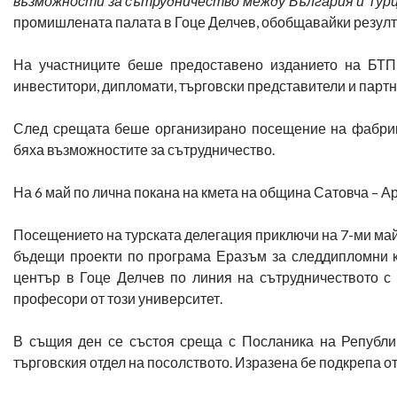
възможности за сътрудничество между България и Турц
промишлената палата в Гоце Делчев, обобщавайки резулта
На участниците беше предоставено изданието на БТПП
инвеститори, дипломати, търговски представители и партн
След срещата беше организирано посещение на фабрик
бяха възможностите за сътрудничество.
На 6 май по лична покана на кмета на община Сатовча – А
Посещението на турската делегация приключи на 7-ми май
бъдещи проекти по програма Еразъм за следдипломни к
център в Гоце Делчев по линия на сътрудничеството с
професори от този университет.
В същия ден се състоя среща с Посланика на Републи
търговския отдел на посолството. Изразена бе подкрепа от