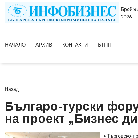
Брой 87
2026
НАЧАЛО
АРХИВ
КОНТАКТИ
БТПП
Назад
Българо-турски фору
на проект „Бизнес д
• Търговско-п