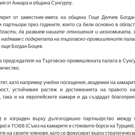
ция от Анкара и община Сунгурлу.
крит от заместник-кмета на община Гоце Делчев Богда
 партньори през годините, които са били основно в област
области, да развием нашите отношения и икономиката,
се надявам с подкрепата на търговско-промишлените пал
за още Богдан Боцев.
на председателя на Търговско-промишлената палата в Сунгу
ничество.
тет, като например учебни посещения, академии на камари
ност, устойчивия растеж и достиженията на правото н
, така и на европейските камари и да създадат благоприя
 е изграден върху дългогодишно партньорство между 
) и TOBB (Съюз на камарите и стоковите борси на Турция). 
е на своите членове, като се фокусират върху стратегическ