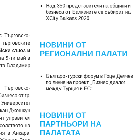
Над 350 представители на общини и
бизнесa от Балканите се събират на
XCity Balkans 2026
с Търговско-
 търговските
НОВИНИ ОТ
йски съюз и
РЕГИОНАЛНИ ПАЛАТИ
на 5-ти май в
ета Владимир
Българо-турски форум в Гоце Делчев
по линия на проект „Бизнес диалог
 Търговско-
между Турция и ЕС“
изнеса от гр.
 Университет
Хакан Джошкун
НОВИНИ ОТ
ият управител
ПАРТНЬОРИ НА
солството на
ПАЛАТАТА
ия в Анкара,