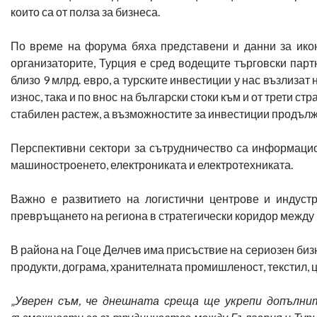
които са от полза за бизнеса.
По време на форума бяха представени и данни за ико
организаторите, Турция е сред водещите търговски парт
близо 9 млрд. евро, а турските инвестиции у нас възлизат 
износ, така и по внос на български стоки към и от трети 
стабилен растеж, а възможностите за инвестиции продълж
Перспективни сектори за сътрудничество са информацио
машиностроенето, електрониката и електротехниката.
Важно е развитието на логистични центрове и индуст
превръщането на региона в стратегически коридор между
В района на Гоце Делчев има присъствие на сериозен бизн
продукти, дограма, хранителната промишленост, текстил, 
„
Уверен съм, че днешната среща ще укрепи допълни