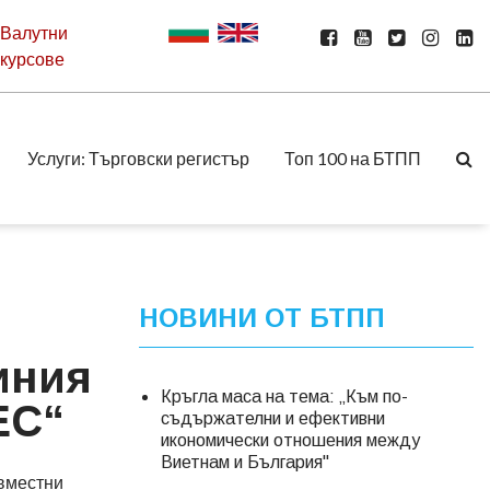
Валутни
курсове
Услуги: Търговски регистър
Топ 100 на БТПП
НОВИНИ ОТ БТПП
иния
Кръгла маса на тема: „Към по-
ЕС“
съдържателни и ефективни
икономически отношения между
Виетнам и България"
ъвместни