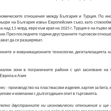
номическите отношения между България и Турция. По и
ньори на България извън Европейския съюз, като стокообм
на над 1,5 млрд. евро към края на 2025 г. Турция е на първо м
страни. През последните години двустранните търговски отнош
ават да се разширяват.
нните и комуникационните технологии, дигитализацията на
риални зони в пограничните райони с цел засилване на 
 Европа и Азия
ес - производство на пластмасови изделия, хартия за бита, 
ципове и компании с дългогодишен опит в търговията.
телно двустранните ни икономически отношения и ще 