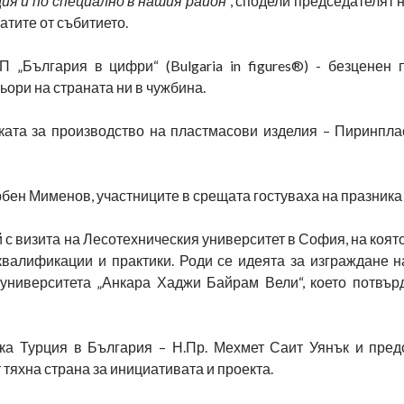
ия и по специално в нашия район
“, сподели председателят 
тите от събитието.
 „България в цифри“ (Bulgaria in figures®) - безценен
ьори на страната ни в чужбина.
ата за производство на пластмасови изделия – Пиринпла
рбен Мименов, участниците в срещата гостуваха на празника
 с визита на Лесотехническия университет в София, на коят
валификации и практики. Роди се идеята за изграждане н
 университета „Анкара Хаджи Байрам Вели“, което потвър
ка Турция в България – Н.Пр. Мехмет Саит Уянък и пред
 тяхна страна за инициативата и проекта.