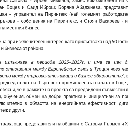
ина Сатовча – Арбен Мименов; заместник-кметовете на
дан Боцев и Саид Иброш; Боряна Абаджиева, представи
ан – управител на Пиринтекс (най големият работодател
ръкова – собственик на Пиринтекс, и Стоян Вакареев - из
на местния бизнес.
а при изключителен интерес, като присъстваха над 50 гости
 и бизнеса от района.
 изпълнява в периода 2025–2027г. и има за цел д
е отношения между Европейския съюз и Турция чрез на
вото между търговските камари и бизнес общностите
“,
председателят на Търговско-промишлената палата в Гоце
обясни, че в рамките на проекта са предвидени съвместни 
, обучения, обмен на добри практики и инициативи за п
ключително в областта на енергийната ефективност, диги
теж и други.
стваха още представители на общините Сатовча, Гърмен и 