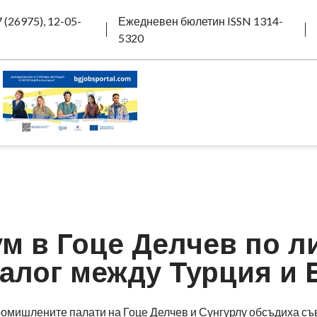
 (26975), 12-05-
Ежедневен бюлетин ISSN 1314-
5320
м в Гоце Делчев по л
иалог между Турция и 
ромишлените палати на Гоце Делчев и Сунгурлу обсъдиха с