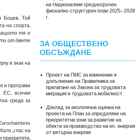
на Националния средносрочен
фискално-структурен план 2025–2028
г.
н Боцев. Той
та на спорта,
 защото тя е
ати от двете
ЗА ОБЩЕСТВЕНО
ОБСЪЖДАНЕ
рлу в знак на
Проект на ПМС за изменение и
допълнение на Правилника за
те и програми
прилагане на Закона за трудовата
а ЕС, всички
миграция и трудовата мобилност
тна среда за
Доклад за екологична оценка на
проекта на План за определяне на
приоритетни зони за развитие на
Eurochambres
обекти за производство на ел. енергия
Като „глас на
от вятърна енергия
и приоритети,