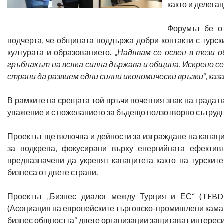
както и делега
Форумът бе от
подчерта, че общината поддържа добри контакти с турски
културата и образованието. „
Надявам се освен в тези 
гръбнакът на всяка силна държава и община. Искрено 
страни да развием едни силни икономически връзки
“, ка
В рамките на срещата той връчи почетния знак на града 
уважение и с пожеланието за бъдещо ползотворно сътруд
Проектът ще включва и дейности за изграждане на капаци
за подкрепа, фокусирани върху енергийната ефектив
предназначени да укрепят капацитета както на турските
бизнеса от двете страни.
Проектът „Бизнес диалог между Турция и ЕС“ (TEBD)
(Асоциация на европейските търговско-промишлени камари
бизнес общността“ двете организации защитават интересит