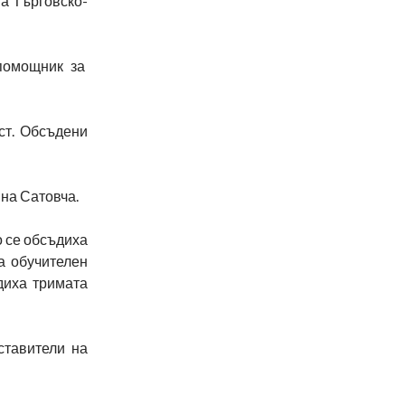
на Търговско-
 помощник за
ст. Обсъдени
 на Сатовча.
о се обсъдиха
а обучителен
диха тримата
ставители на