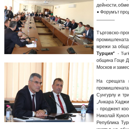
дейности, обме
• Форумът про
.....................
Търговско-про
промишлената 
мрежи за общ
Турция“
- Turk
община Гоце Д
Москов и замес
На срещата п
промишлената к
Сунгурлу и тр
„Анкара Хаджи 
- проджект коо
Николай Кукол
Република Тур