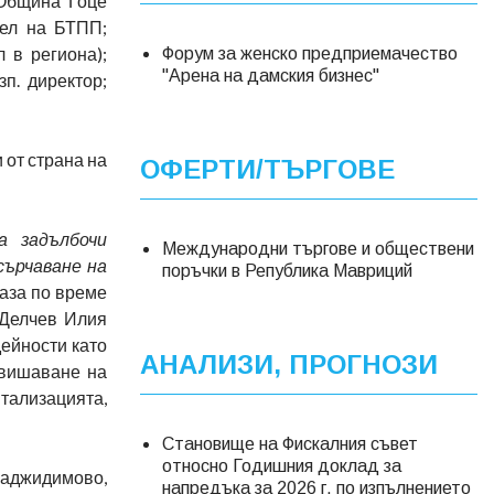
 Община Гоце
тел на БТПП;
 в региона);
Форум за женско предприемачество
"Арена на дамския бизнес"
п. директор;
 от страна на
ОФЕРТИ/ТЪРГОВЕ
а задълбочи
Международни търгове и обществени
сърчаване на
поръчки в Република Мавриций
 каза по време
 Делчев Илия
дейности като
АНАЛИЗИ, ПРОГНОЗИ
овишаване на
тализацията,
Становище на Фискалния съвет
относно Годишния доклад за
Хаджидимово,
напредъка за 2026 г. по изпълнението