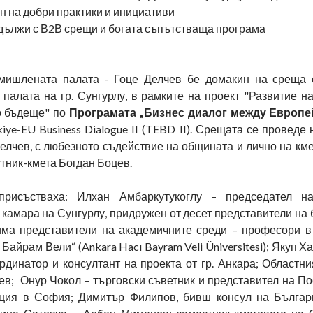
н на добри практики и инициативи
дължи с В2В срещи и богата съпътстваща програма
мишлената палата - Гоце Делчев бе домакин на среща 
палата на гр. Сунгурлу, в рамките на проект "Развитие на
о бъдеще" по
Програмата „Бизнес диалог между Европе
iye-EU Business Dialogue II (TEBD II). Срещата се проведе 
елчев, с любезното съдействие на общината и лично на км
тник-кмета Богдан Боцев.
рисъстваха: Илхан Амбаркутукоглу – председател на
амара на Сунгурлу, придружен от десет представители на б
има представители на академичните среди – професори в
Байрам Вели“ (Ankara Hacı Bayram Veli Üniversitesi); Якуп 
рдинатор и консултант на проекта от гр. Анкара; Областн
ев; Онур Чокол – търговски съветник и представител на По
ция в София; Димитър Филипов, бивш консул на Българ