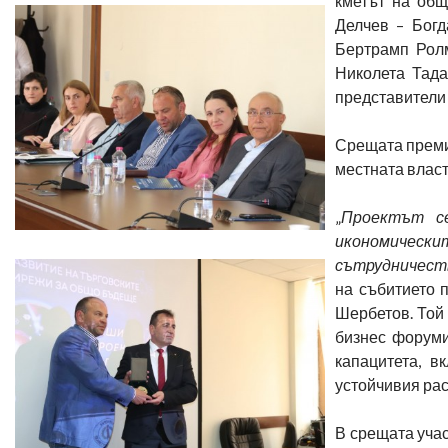
кметът на общ
Делчев – Бог
Бертрамп Ролм
Николета Тада
представители 
Срещата премин
местната власт
„
Проектът се
икономическит
сътрудничест
на събитието 
Шербетов. Той 
бизнес форуми
капацитета, в
устойчивия рас
В срещата уча