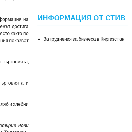
ИНФОРМАЦИЯ ОТ СТИВ
нформация на
енът достига
ясто както по
Затруднения за бизнеса в Киргизстан
ения показват
 търговията,
търговията и
хляб и хлебни
открие нови