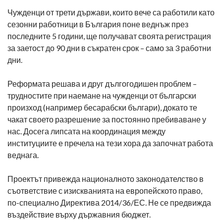
Чужденци от трети държави, които вече са работили като
сезонни работници в България поне веднъж през
последните 5 години, ще получават своята регистрация
за заетост до 90 дни в съкратен срок – само за 3 работни
дни.
Реформата решава и друг дългогодишен проблем –
трудностите при наемане на чужденци от български
произход (например бесарабски българи), докато те
чакат своето разрешение за постоянно пребиваване у
нас. Досега липсата на координация между
институциите е пречела на тези хора да започнат работа
веднага.
Проектът привежда националното законодателство в
съответствие с изискванията на европейското право,
по-специално Директива 2014/36/ЕС. Не се предвижда
въздействие върху държавния бюджет.