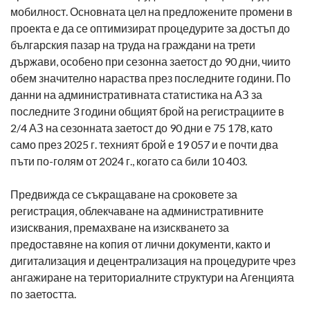
мобилност. Основната цел на предложените промени в
проекта е да се оптимизират процедурите за достъп до
българския пазар на труда на граждани на трети
държави, особено при сезонна заетост до 90 дни, чиито
обем значително нараства през последните години. По
данни на административната статистика на АЗ за
последните 3 години общият брой на регистрациите в
2/4 АЗ на сезонната заетост до 90 дни е 75 178, като
само през 2025 г. техният брой е 19 057 и е почти два
пъти по-голям от 2024 г., когато са били 10 403.
Предвижда се съкращаване на сроковете за
регистрация, облекчаване на административните
изисквания, премахване на изискването за
предоставяне на копия от лични документи, както и
дигитализация и децентрализация на процедурите чрез
ангажиране на териториалните структури на Агенцията
по заетостта.