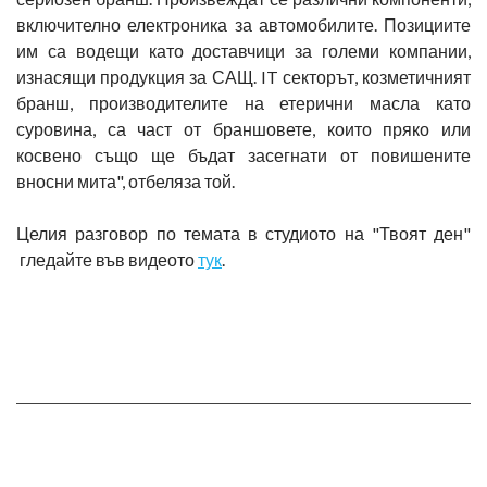
включително електроника за автомобилите. Позициите
им са водещи като доставчици за големи компании,
изнасящи продукция за САЩ. IT секторът, козметичният
бранш, производителите на етерични масла като
суровина, са част от браншовете, които пряко или
косвено също ще бъдат засегнати от повишените
вносни мита", отбеляза той.
Целия разговор по темата в студиото на "Твоят ден"
гледайте във видеото
тук
.