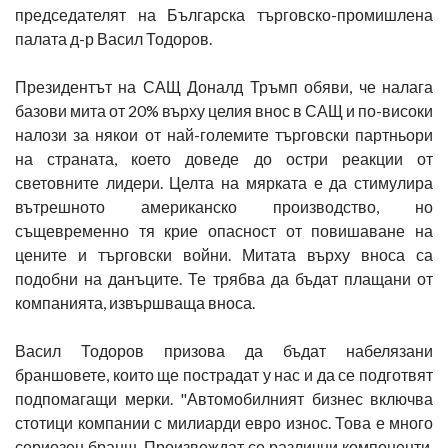
председателят на Българска търговско-промишлена
палата д-р Васил Тодоров.
Президентът на САЩ Доналд Тръмп обяви, че налага
базови мита от 20% върху целия внос в САЩ и по-високи
налози за някои от най-големите търговски партньори
на страната, което доведе до остри реакции от
световните лидери. Целта на мярката е да стимулира
вътрешното американско производство, но
същевременно тя крие опасност от повишаване на
цените и търговски войни. Митата върху вноса са
подобни на данъците. Те трябва да бъдат плащани от
компанията, извършваща вноса.
Васил Тодоров призова да бъдат набелязани
браншовете, които ще пострадат у нас и да се подготвят
подпомагащи мерки. "Автомобилният бизнес включва
стотици компании с милиарди евро износ. Това е много
сериозен бранш. Произвеждат се различни компоненти,