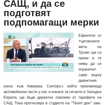
САЩ, и да се
подготвят
подпомагащи мерки
Ефектите от
търговските
мита на
Тръмп ще са
преки и те
няма да се
ограничат
само върху
директния
износ към Америка. Секторът, който произвежда
автомобилни части у нас и изнася за гиганти в Западна
Европа, ще бъде директно повлиян от тарифите на
САЩ. Това прогнозира в студиото на "Твоят ден" зам.-