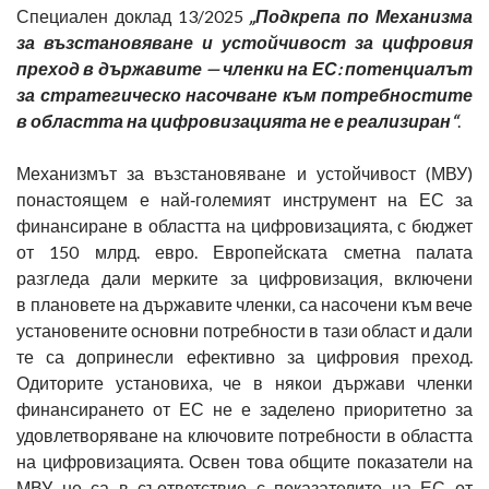
Специален доклад 13/2025
„Подкрепа по Механизма
за възстановяване и устойчивост за цифровия
преход в държавите — членки на ЕС: потенциалът
за стратегическо насочване към потребностите
в областта на цифровизацията не е реализиран“
.
Механизмът за възстановяване и устойчивост (МВУ)
понастоящем е най‑големият инструмент на ЕС за
финансиране в областта на цифровизацията, с бюджет
от 150 млрд. евро. Европейската сметна палата
разгледа дали мерките за цифровизация, включени
в плановете на държавите членки, са насочени към вече
установените основни потребности в тази област и дали
те са допринесли ефективно за цифровия преход.
Одиторите установиха, че в някои държави членки
финансирането от ЕС не е заделено приоритетно за
удовлетворяване на ключовите потребности в областта
на цифровизацията. Освен това общите показатели на
МВУ не са в съответствие с показателите на ЕС от