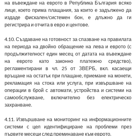
на въвеждане на еврото в Република България всяко
лице, което прима плащания, за които е задължено да
издаде фискален/системен бон, е длъжно да ги
регистрира и отчита в евро и центове.
4.10. Създаване на готовност за спазване на правилата
на периода на двойно обращение на лева и еврото (с
продължителност един месец от датата на въвеждане
на еврото като законно платежно средство),
регламентирани в чл. 25 от ЗВЕРБ, вкл. касаещи
връщане на остатък при плащане, приемане на монети,
рекламация на стока или услуга, при извършване на
операции в брой с автомати, устройства и системи на
самообслужване, включително без електрическо
захранване.
4.11. Извършване на мониторинг на информационните
системи с цел идентифициране на проблеми през
първите месеци след преминаване към еврото.