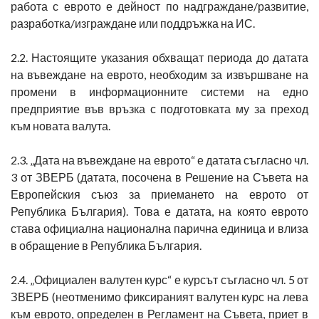
работа с еврото е дейност по надграждане/развитие,
разработка/изграждане или поддръжка на ИС.
2.2. Настоящите указания обхващат периода до датата
на въвеждане на еврото, необходим за извършване на
промени в информационните системи на едно
предприятие във връзка с подготовката му за преход
към новата валута.
2.3. „Дата на въвеждане на еврото“ е датата съгласно чл.
3 от ЗВЕРБ (датата, посочена в Решение на Съвета на
Европейския съюз за приемането на еврото от
Република България). Това е датата, на която еврото
става официална национална парична единица и влиза
в обращение в Република България.
2.4. „Официален валутен курс“ е курсът съгласно чл. 5 от
ЗВЕРБ (неотменимо фиксираният валутен курс на лева
към еврото, определен в Регламент на Съвета, приет в