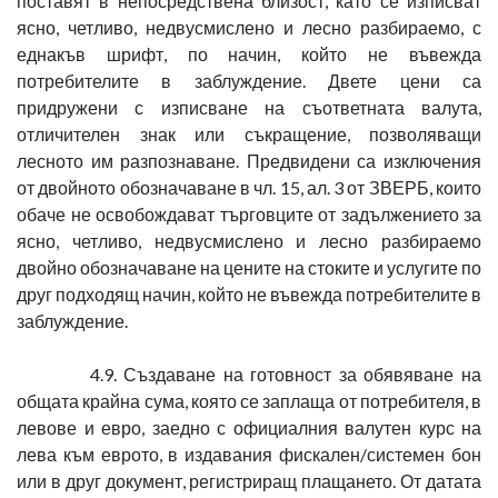
поставят в непосредствена близост, като се изписват
ясно, четливо, недвусмислено и лесно разбираемо, с
еднакъв шрифт, по начин, който не въвежда
потребителите в заблуждение. Двете цени са
придружени с изписване на съответната валута,
отличителен знак или съкращение, позволяващи
лесното им разпознаване. Предвидени са изключения
от двойното обозначаване в чл. 15, ал. 3 от ЗВЕРБ, които
обаче не освобождават търговците от задължението за
ясно, четливо, недвусмислено и лесно разбираемо
двойно обозначаване на цените на стоките и услугите по
друг подходящ начин, който не въвежда потребителите в
заблуждение.
4.9. Създаване на готовност за обявяване на
общата крайна сума, която се заплаща от потребителя, в
левове и евро, заедно с официалния валутен курс на
лева към еврото, в издавания фискален/системен бон
или в друг документ, регистриращ плащането. От датата