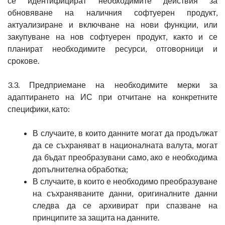
се идентифицират необходимите действия за
обновяване на наличния софтуерен продукт,
актуализиране и включване на нови функции, или
закупуване на нов софтуерен продукт, както и се
планират необходимите ресурси, отговорници и
срокове.
3.3. Предприемане на необходимите мерки за
адаптирането на ИС при отчитане на конкретните
специфики, като:
В случаите, в които данните могат да продължат
да се съхраняват в националната валута, могат
да бъдат преобразувани само, ако е необходима
допълнителна обработка;
В случаите, в които е необходимо преобразуване
на съхраняваните данни, оригиналните данни
следва да се архивират при спазване на
принципите за защита на данните.