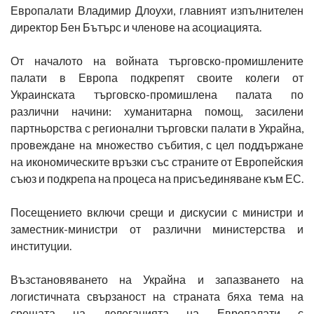
Европалати Владимир Длоухи, главният изпълнителен
директор Бен Бътърс и членове на асоциацията.
От началото на войната търговско-промишлените
палати в Европа подкрепят своите колеги от
Украинската търговско-промишлена палата по
различни начини: хуманитарна помощ, засилени
партньорства с регионални търговски палати в Украйна,
провеждане на множество събития, с цел поддържане
на икономическите връзки със страните от Европейския
съюз и подкрепа на процеса на присъединяване към ЕС.
Посещението включи срещи и дискусии с министри и
заместник-министри от различни министерства и
институции.
Възстановяването на Украйна и запазването на
логистичната свързаност на страната бяха тема на
срещата на делегацията на Европалати с