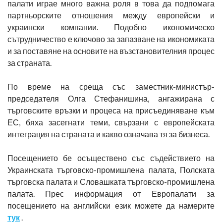
палати играе много важна роля в това да подпомага
партньорските отношения между европейски и
украински компании. Подобно икономическо
сътрудничество е ключово за запазване на икономиката
и за поставяне на основите на възстановителния процес
за страната.
По време на среща със заместник-министър-
председателя Олга Стефанишина, ангажирана с
търговските връзки и процеса на присъединяване към
ЕС, бяха засегнати теми, свързани с европейската
интеграция на страната и какво означава тя за бизнеса.
Посещението бе осъществено със съдействието на
Украинската търговско-промишлена палата, Полската
търговска палата и Словашката търговско-промишлена
палата. Прес информация от Европалати за
посещението на английски език можете да намерите
тук
.