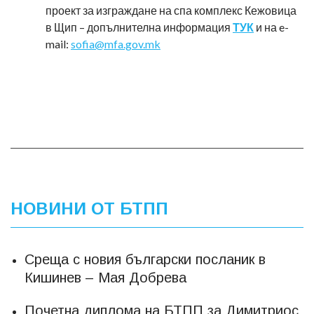
проект за изграждане на спа комплекс Кежовица
в Щип – допълнителна информация
ТУК
и на e-
mail:
sofia@mfa.gov.mk
НОВИНИ ОТ БТПП
Среща с новия български посланик в
Кишинев – Мая Добрева
Почетна диплома на БТПП за Димитриос