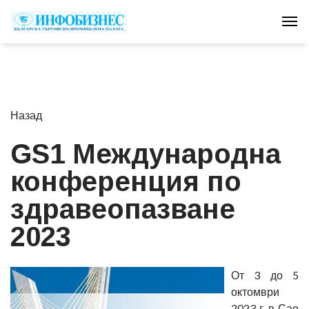
Tog
Назад
GS1 Международна
конференция по
здравеопазване
2023
От 3 до 5
октомври
2023 г. в Сао