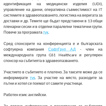
идентификация на медицински изделия (UDI),
управление на данни, оперативна съвместимост на IT
системите в здравеопазването, логистика на веригата за
доставки и др. Темите ще бъдат представени в 13 общи
пленарни сесии и в отделни паралелни тематични групи.
Повече за програмата
тук
.
Сред спонсорите на конференцията е и българската
софтуерна компания
СофтГруп АД
- член на
международната група GS1 Healthcare и регулярен
спонсор на събитията в здравеопазването.
Участието в събитието е платено. За таксите може да се
информирате
тук
. За участие на място, разходите за
пътни и хотел се поемат от самите участници.
Работен език: английски.
За повече информация и регистрация за събитието