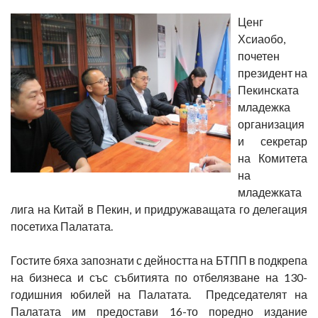
Ценг
Хсиаобо,
почетен
президент на
Пекинската
младежка
организация
и секретар
на Комитета
на
младежката
лига на Китай в Пекин, и придружаващата го делегация
посетиха Палатата.
Гостите бяха запознати с дейността на БТПП в подкрепа
на бизнеса и със събитията по отбелязване на 130-
годишния юбилей на Палатата. Председателят на
Палатата им предостави 16-то поредно издание