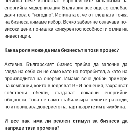
региона вече използват европейските механизми за
енергийна модернизация, България все още се колебае
дали това е "изгодно". Истината е, че от гледната точка
на бизнеса нямаме избор. Всяко забавяне означава по-
високи цени, по-малка конкурентоспособност и отлив на
инвестиции.
Каква роля може да има бизнесът в този процес?
Активна. Българският бизнес трябва да започне да
гледа на себе си не само като на потребител, а като на
производител на енергия. Имаме вече добри примери
на компании, които внедряват ВЕИ решения, захранват
собствени обекти, създават локални енергийни
общности. Това не само стабилизира техните разходи,
но и повишава доверието на партньорите им в чужбина.
И все пак, има ли реален стимул за бизнеса да
направи тази промяна?