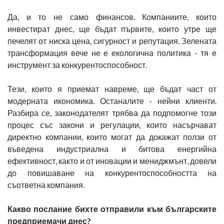
Да, и то не само финансов. Компаниите, които
инвестират днес, ще бъдат първите, които утре ще
печелят от ниска цена, сигурност и репутация. Зелената
трансформация вече не е екологична политика - тя е
инструмент за конкурентоспособност.
Тези, които я приемат навреме, ще бъдат част от
модерната икономика. Останалите - нейни клиенти.
Разбира се, законодателят трябва да подпомогне този
процес със закони и регулации, които насърчават
директно компании, които могат да докажат ползи от
въведена индустриална и битова енергийна
ефективност, както и от иновации и мениджмънт, довели
до повишаване на конкурентоспособността на
съответна компания.
Какво послание бихте отправили към българските
предприемачи днес?