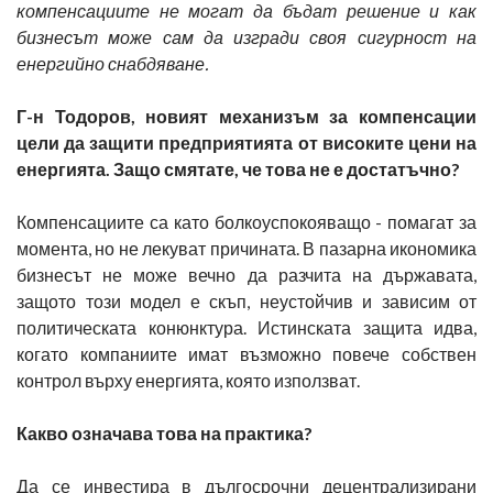
компенсациите не могат да бъдат решение и как
бизнесът може сам да изгради своя сигурност на
енергийно снабдяване.
Г-н Тодоров, новият механизъм за компенсации
цели да защити предприятията от високите цени на
енергията. Защо смятате, че това не е достатъчно?
Компенсациите са като болкоуспокояващо - помагат за
момента, но не лекуват причината. В пазарна икономика
бизнесът не може вечно да разчита на държавата,
защото този модел е скъп, неустойчив и зависим от
политическата конюнктура. Истинската защита идва,
когато компаниите имат възможно повече собствен
контрол върху енергията, която използват.
Какво означава това на практика?
Да се инвестира в дългосрочни децентрализирани