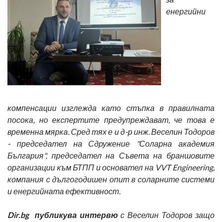
енергийни
компенсации изглежда като стъпка в правилната
посока, но експертите предупреждават, че това е
временна мярка. Сред тях е и д-р инж. Веселин Тодоров
- председател на Сдружение "Соларна академия
България", председател на Съвета на браншовите
организации към БТПП и основател на VVT Engineering,
компания с дългогодишен опит в соларните системи
и енергийната ефективност.
Dir.bg
публикува интервю
с Веселин Тодоров защо