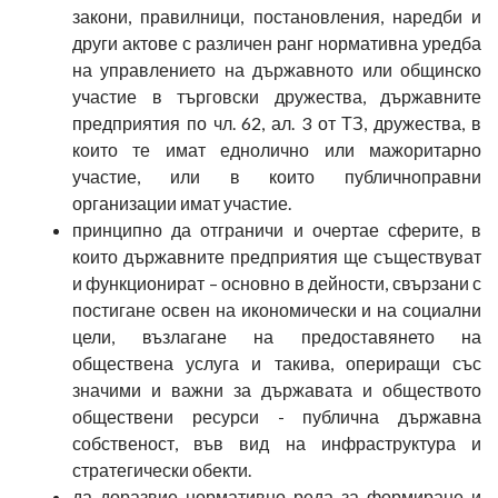
закони, правилници, постановления, наредби и
други актове с различен ранг нормативна уредба
на управлението на държавното или общинско
участие в търговски дружества, държавните
предприятия по чл. 62, ал. 3 от ТЗ, дружества, в
които те имат еднолично или мажоритарно
участие, или в които публичноправни
организации имат участие.
принципно да отграничи и очертае сферите, в
които държавните предприятия ще съществуват
и функционират – основно в дейности, свързани с
постигане освен на икономически и на социални
цели, възлагане на предоставянето на
обществена услуга и такива, опериращи със
значими и важни за държавата и обществото
обществени ресурси - публична държавна
собственост, във вид на инфраструктура и
стратегически обекти.
да доразвие нормативно реда за формиране и