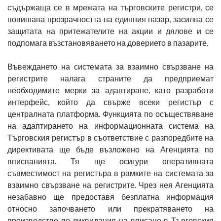
съдържаща се в мрежата на търговските регистри, се
повишава прозрачността на единния пазар, засилва се
защитата на притежателите на акции и дялове и се
подпомага възстановяването на доверието в пазарите.
Въвеждането на системата за взаимно свързване на
регистрите налага страните да предприемат
необходимите мерки за адаптиране, като разработи
интерфейс, който да свърже всеки регистър с
централната платформа. Функцията по осъществяване
на адаптирането на информационната система на
Търговския регистър в съответствие с разпоредбите на
директивата ще бъде възложено на Агенцията по
вписванията. Тя ще осигури оперативната
съвместимост на регистъра в рамките на системата за
взаимно свързване на регистрите. Чрез нея Агенцията
незабавно ще предоставя безплатна информация
относно започването или прекратяването на
производство по ликвидация на вписано в Търговския