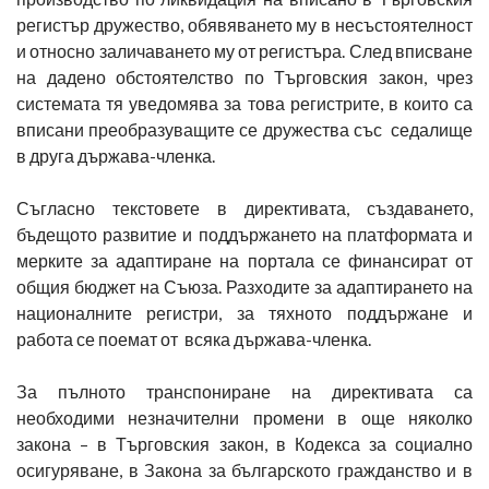
регистър дружество, обявяването му в несъстоятелност
и относно заличаването му от регистъра. След вписване
на дадено обстоятелство по Търговския закон, чрез
системата тя уведомява за това регистрите, в които са
вписани преобразуващите се дружества със седалище
в друга държава-членка.
Съгласно текстовете в директивата, създаването,
бъдещото развитие и поддържането на платформата и
мерките за адаптиране на портала се финансират от
общия бюджет на Съюза. Разходите за адаптирането на
националните регистри, за тяхното поддържане и
работа се поемат от всяка държава-членка.
За пълното транспониране на директивата са
необходими незначителни промени в още няколко
закона – в Търговския закон, в Кодекса за социално
осигуряване, в Закона за българското гражданство и в