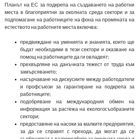
Планът на ЕС за подкрепа на създаването на работни
места в благоприятни за околната среда сектори и за
подпомагане на работниците на фона на промяната на
естеството на работните места включва:
предвиждане на уменията и знанията, които ще
бъдат необходими в тези сектори и оказване на
помощ на работниците да ги овладеят;
прехвърляне на данъчната тежест от труда към
замърсяването;
насърчаване на дискусиите между работодатели
и профсъюзи за гарантиране на подкрепа за
работниците;
подобряване на международния обмен на
информация за растежа на екологосъобразните
сектори;
предоставяне на насоки за малките предприятия,
за да се справят с прехода, да могат да се
съобразяват с разпоредбите за околната среда и