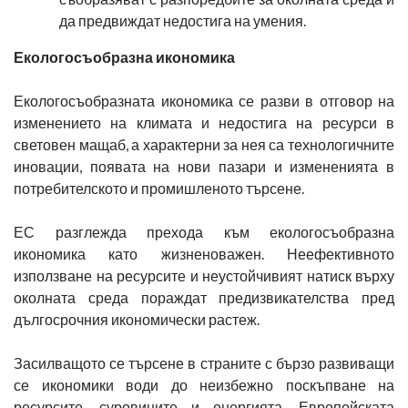
да предвиждат недостига на умения.
Екологосъобразна икономика
Екологосъобразната икономика се разви в отговор на
изменението на климата и недостига на ресурси в
световен мащаб, а характерни за нея са технологичните
иновации, появата на нови пазари и измененията в
потребителското и промишленото търсене.
ЕС разглежда прехода към екологосъобразна
икономика като жизненоважен. Неефективното
използване на ресурсите и неустойчивият натиск върху
околната среда пораждат предизвикателства пред
дългосрочния икономически растеж.
Засилващото се търсене в страните с бързо развиващи
се икономики води до неизбежно поскъпване на
ресурсите, суровините и енергията. Европейската