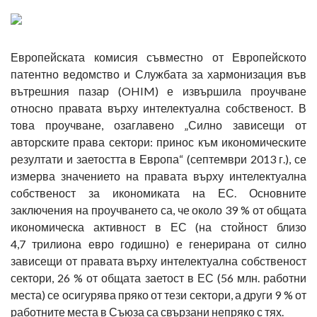
Европейската комисия съвместно от Европейското
патентно ведомство и Службата за хармонизация във
вътрешния пазар (OHIM) е извършила проучване
относно правата върху интелектуална собственост. В
това проучване, озаглавено „Силно зависещи от
авторските права сектори: принос към икономическите
резултати и заетостта в Европа“ (септември 2013 г.), се
измерва значението на правата върху интелектуална
собственост за икономиката на ЕС. Основните
заключения на проучването са, че около 39 % от общата
икономическа активност в ЕС (на стойност близо
4,7 трилиона евро годишно) е генерирана от силно
зависещи от правата върху интелектуална собственост
сектори, 26 % от общата заетост в ЕС (56 млн. работни
места) се осигурява пряко от тези сектори, а други 9 % от
работните места в Съюза са свързани непряко с тях.