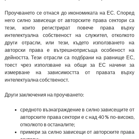
Проучването се отнася до икономиката на ЕС. Според
него силно зависещи от авторските права сектори са
тези, които регистрират повече права върху
интелектуална собственост на служител, отколкото
други отрасли, или тези, където използването на
авторски права е вътрешноприсъща особеност на
дейността. Тези отрасли са подбрани на равнище ЕС,
тоест чрез използване на общи за ЕС начини за
измерване на зависимостта от правата върху
интелектуална собственост.
Други заключения на проучването:
средното възнаграждение в силно зависещите от
авторските права сектори е с над 40 % по-високо,
отколкото в останалите;
примери за силно зависещи от авторските права