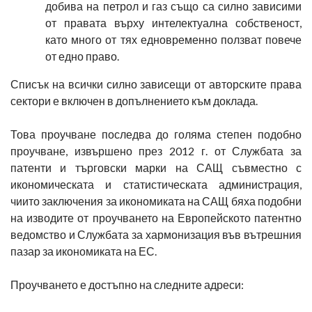
добива на петрол и газ също са силно зависими
от правата върху интелектуална собственост,
като много от тях едновременно ползват повече
от едно право.
Списък на всички силно зависещи от авторските права
сектори е включен в допълнението към доклада.
Това проучване последва до голяма степен подобно
проучване, извършено през 2012 г. от Службата за
патенти и търговски марки на САЩ съвместно с
икономическата и статистическата администрация,
чиито заключения за икономиката на САЩ бяха подобни
на изводите от проучването на Европейското патентно
ведомство и Службата за хармонизация във вътрешния
пазар за икономиката на ЕС.
Проучването е достъпно на следните адреси: