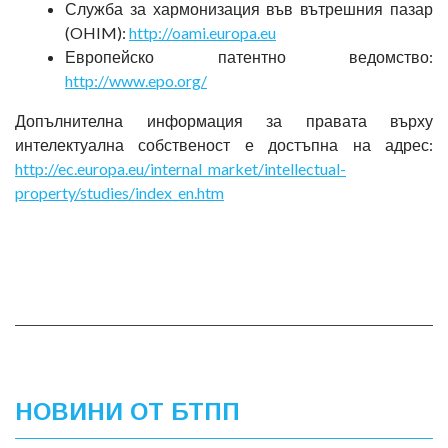
Служба за хармонизация във вътрешния пазар
(OHIM):
http://oami.europa.eu
Европейско патентно ведомство:
http://www.epo.org/
Допълнителна информация за правата върху
интелектуална собственост е достъпна на адрес:
http
://
ec
.
europa
.
eu
/
internal
_
market
/
intellectual
-
property
/
studies
/
index
_
en
.
htm
НОВИНИ ОТ БТПП