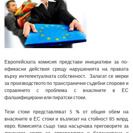
Европейската комисия представи инициативи за по-
ефикасни действия срещу нарушенията на правата
върху интелектуалната собственост. Залагат се мерки
за производството по трансгранични съдебни спорове и
справянето с проблема с внасяните в ЕС
фалшифицирани или пиратски стоки.
Тези стоки представляват 5 % от общия обем на
внасяните в ЕС стоки и възлизат на стойност 85 млрд.
евро. Комисията също така насърчава преговорите за
лицензии, които са справедливи и балансирани и