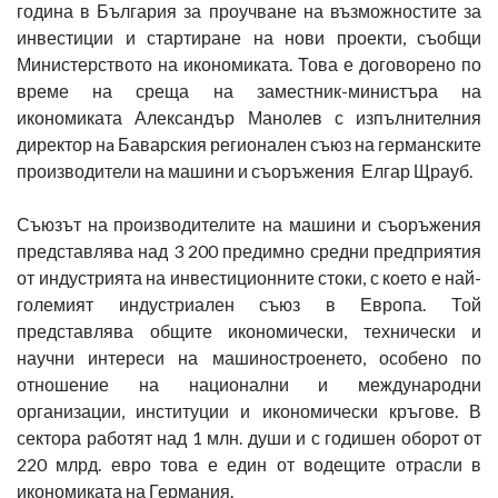
година в България за проучване на възможностите за
инвестиции и стартиране на нови проекти, съобщи
Министерството на икономиката. Това е договорено по
време на среща на заместник-министъра на
икономиката Александър Манолев с изпълнителния
директор нa Баварския регионален съюз на германските
производители на машини и съоръжения Елгар Щрауб.
Съюзът на производителите на машини и съоръжения
представлява над 3 200 предимно средни предприятия
от индустрията на инвестиционните стоки, с което е най-
големият индустриален съюз в Европа. Той
представлява общите икономически, технически и
научни интереси на машиностроенето, особено по
отношение на национални и международни
организации, институции и икономически кръгове. В
сектора работят над 1 млн. души и с годишен оборот от
220 млрд. евро това е един от водещите отрасли в
икономиката на Германия.