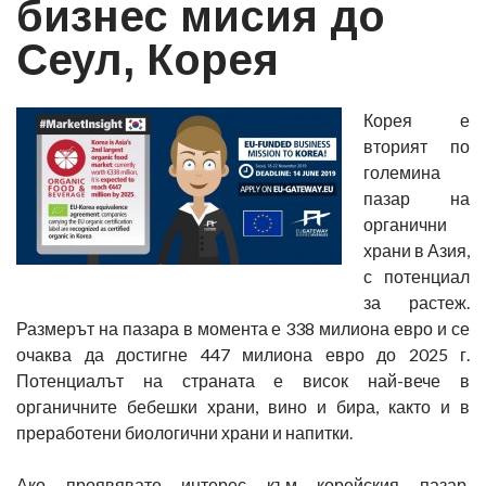
бизнес мисия до
Сеул, Корея
Корея е
вторият по
големина
пазар на
органични
храни в Азия,
с потенциал
за растеж.
Размерът на пазара в момента е 338 милиона евро и се
очаква да достигне 447 милиона евро до 2025 г.
Потенциалът на страната е висок най-вече в
органичните бебешки храни, вино и бира, както и в
преработени биологични храни и напитки.
Ако проявявате интерес към корейския пазар,