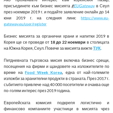
присъединете към бизнес мисията
#
EUGateway
в Сеул
през ноември 2019 г. и подайте заявление онлайн до 14
юни 2019 г. на следния линк:
https://www.eu-
gateway.eu/user/register
Бизнес мисията за органични храни и напитки 2019 в
Корея ще се проведе от
18 до 22 ноември
в столицата
на Южна Корея, Сеул. Повече за мисията вижте
ТУК
.
Петдневната търговска мисия включва бизнес срещи,
посещения на фирми и щандовете на изложителите по
време на
Food Week Korea
,
една от най-големите
изложби за хранителни продукти в страната. През 2017 г.
събитието привлече над 40 000 посетители и очаква още
по-голям интерес през 2019 година.
Европейската комисия подкрепя логистично и
финансово компаниите участници в мисията чрез