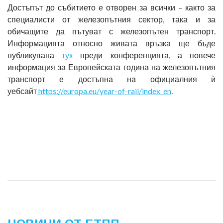
Достъпът до събитието е отворен за всички – както за
специалисти от железопътния сектор, така и за
обичащите да пътуват с железопътен транспорт.
Информацията относно живата връзка ще бъде
публикувана
тук
преди конференцията, а повече
информация за Европейската година на железопътния
транспорт е достъпна на официалния ѝ
уебсайт
https://europa.eu/year-of-rail/index_en
.