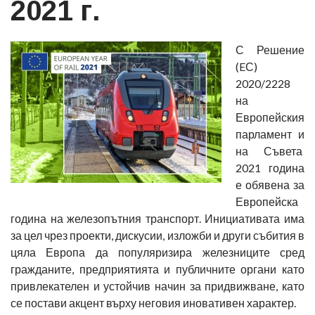
2021 г.
С Решение
(EС)
2020/2228
на
Европейския
парламент и
на Съвета
2021 година
е обявена за
Европейска
година на железопътния транспорт. Инициативата има
за цел чрез проекти, дискусии, изложби и други събития в
цяла Европа да популяризира железниците сред
гражданите, предприятията и публичните органи като
привлекателен и устойчив начин за придвижване, като
се постави акцент върху неговия иновативен характер.