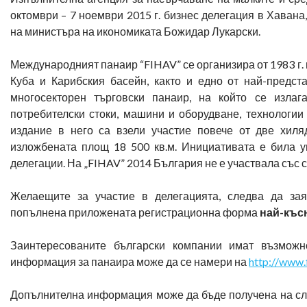
октомври – 7 ноември 2015 г. бизнес делегация в Хаван
на министъра на икономиката Божидар Лукарски.
Международният панаир “FIHAV” се организира от 1983 г.
Куба и Карибския басейн, както и едно от най-предс
многосекторен търговски панаир, на който се излага
потребителски стоки, машини и оборудване, технологии
издание в него са взели участие повече от две хил
изложбената площ 18 500 кв.м. Инициативата е била 
делегации. На „FIHAV” 2014 България не е участвала със 
Желаещите за участие в делегацията, следва да зая
попълнена приложената регистрационна форма
най-късн
Заинтересованите български компании имат възможн
информация за панаира може да се намери на
http://www.
Допълнителна информация може да бъде получена на сле