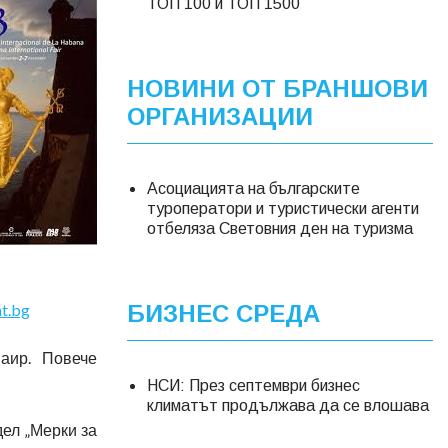
ТОП 100 и ТОП 1500
НОВИНИ ОТ БРАНШОВИ
ОРГАНИЗАЦИИ
Асоциацията на българските
туроператори и туристически агенти
отбеляза Световния ден на туризма
t.bg
БИЗНЕС СРЕДА
аир. Повече
НСИ: През септември бизнес
климатът продължава да се влошава
ел „Мерки за