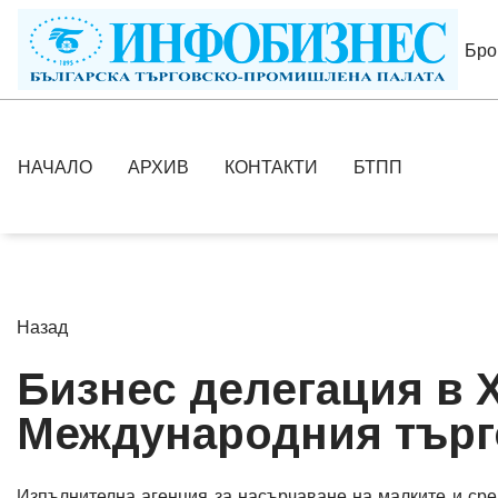
Бро
НАЧАЛО
АРХИВ
КОНТАКТИ
БТПП
Назад
Бизнес делегация в 
Международния търг
Изпълнителна агенция за насърчаване на малките и сре