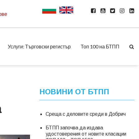
ове
Услуги: Търговски регистър
Топ 100 на БТПП
НОВИНИ ОТ БТПП
а
Среща с деловите среди в Добрич
БТПП започва да издава
удостоверения от новите класации