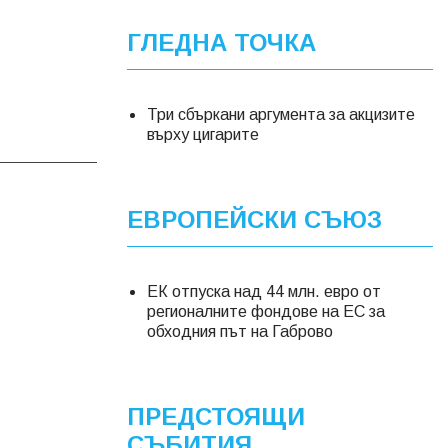
ГЛЕДНА ТОЧКА
Три сбъркани аргумента за акцизите
върху цигарите
ЕВРОПЕЙСКИ СЪЮЗ
ЕК отпуска над 44 млн. евро от
регионалните фондове на ЕС за
обходния път на Габрово
ПРЕДСТОЯЩИ
СЪБИТИЯ