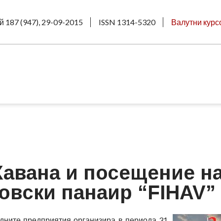
й 187 (947), 29-09-2015
ISSN 1314-5320
Валутни курс
Хавана и посещение н
овски панаир “FIHAV”
дните предприятия организира в периода 31