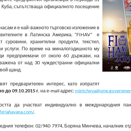
а, Куба, съпътстваща официалното посещение
 насам и е най-важното търговско изложение в
тавителните в Латинска Америка. “FIHAV” е
т суровини, хранителни продукти, текстил,
 и услуги. По време на миналогодишното му
яди предприемачи от около 60 държави, на
уважена от над 30 чуждестранни официални
свой щанд.
вят предварителен интерес, като изпратят
о до 09.10.2015 г.
на е-mail адрес:
mintcheva@sme.governmen
остта да участват индивидуално в международния пан
feriahavana.com/
.
дния телефон: 02/940 7974, Боряна Минчева, началник отд