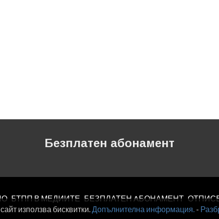
Безплатен абонамент
ЛО
БТПП В МЕДИИТЕ
БЕЗПЛАТЕН AБОНАМЕНТ
ОТПИС
 сайт използва бисквитки.
Допълнителна информация.
-
Разб