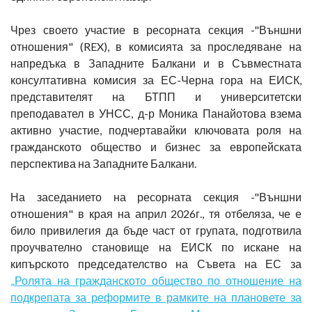
Чрез своето участие в ресорната секция -"Външни
отношения" (REX), в комисията за проследяване на
напредъка в Западните Балкани и в Съвместната
консултативна комисия за ЕС-Черна гора на ЕИСК,
представителят на БТПП и университетски
преподавател в УНСС, д-р Моника Панайотова взема
активно участие, подчертавайки ключовата роля на
гражданското общество и бизнес за европейската
перспектива на Западните Балкани.
На заседанието на ресорната секция -"Външни
отношения" в края на април 2026г., тя отбеляза, че е
било привилегия да бъде част от групата, подготвила
проучвателно становище на ЕИСК по искане на
кипърското председателство на Съвета на ЕС за
„Ролята на гражданското общество по отношение на
подкрепата за реформите в рамките на плановете за