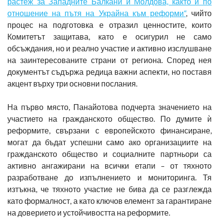
растеж за Западните Балкани и Молдова, както и по
отношение на пътя на Украйна към реформи“
, чийто
процес на подготовка е отразил ценностите, които
Комитетът защитава, като е осигурил не само
обсъждания, но и реално участие и активно изслушване
на заинтересованите страни от региона. Според нея
документът съдържа редица важни аспекти, но поставя
акцент върху три основни послания.
На първо място, Панайотова подчерта значението на
участието на гражданското общество. По думите ѝ
реформите, свързани с европейското финансиране,
могат да бъдат успешни само ако организациите на
гражданското общество и социалните партньори са
активно ангажирани на всички етапи – от тяхното
разработване до изпълнението и мониторинга. Тя
изтъкна, че тяхното участие не бива да се разглежда
като формалност, а като ключов елемент за гарантиране
на доверието и устойчивостта на реформите.