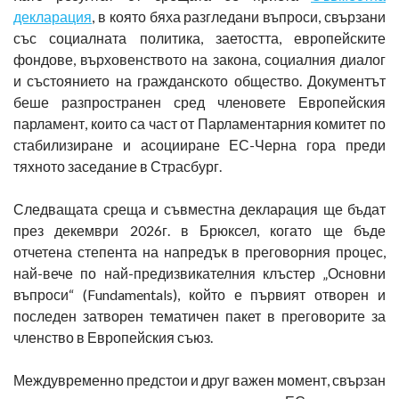
декларация
, в която бяха разгледани въпроси, свързани
със социалната политика, заетостта, европейските
фондове, върховенството на закона, социалния диалог
и състоянието на гражданското общество. Документът
беше разпространен сред членовете Европейския
парламент, които са част от Парламентарния комитет по
стабилизиране и асоцииране ЕС-Черна гора преди
тяхното заседание в Страсбург.
Следващата среща и съвместна декларация ще бъдат
през декември 2026г. в Брюксел, когато ще бъде
отчетена степента на напредък в преговорния процес,
най-вече по най-предизвикателния клъстер „Основни
въпроси“ (Fundamentals), който е първият отворен и
последен затворен тематичен пакет в преговорите за
членство в Европейския съюз.
Междувременно предстои и друг важен момент, свързан