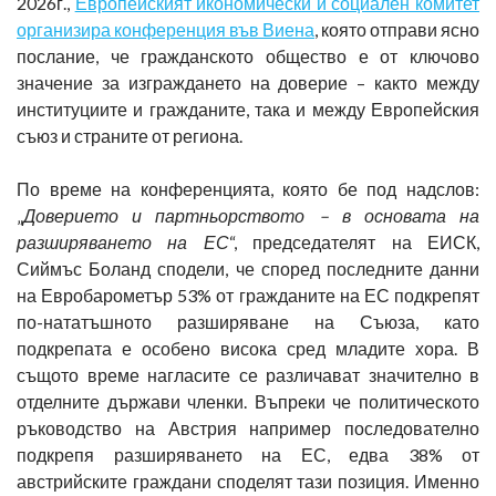
2026г.,
Европейският икономически и социален комитет
организира конференция във Виена
, която отправи ясно
послание, че гражданското общество е от ключово
значение за изграждането на доверие – както между
институциите и гражданите, така и между Европейския
съюз и страните от региона.
По време на конференцията, която бе под надслов:
„
Доверието и партньорството – в основата на
разширяването на ЕС
“, председателят на ЕИСК,
Сиймъс Боланд сподели, че според последните данни
на Евробарометър 53% от гражданите на ЕС подкрепят
по-нататъшното разширяване на Съюза, като
подкрепата е особено висока сред младите хора. В
същото време нагласите се различават значително в
отделните държави членки. Въпреки че политическото
ръководство на Австрия например последователно
подкрепя разширяването на ЕС, едва 38% от
австрийските граждани споделят тази позиция. Именно