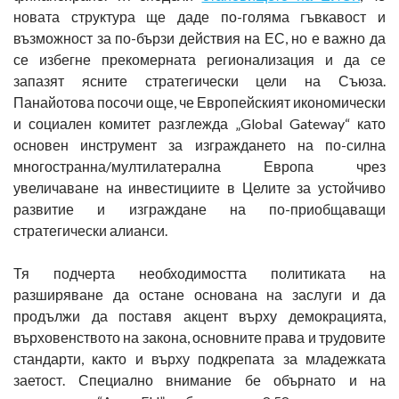
новата структура ще даде по-голяма гъвкавост и
възможност за по-бързи действия на ЕС, но е важно да
се избегне прекомерната регионализация и да се
запазят ясните стратегически цели на Съюза.
Панайотова посочи още, че Европейският икономически
и социален комитет разглежда „Global Gateway“ като
основен инструмент за изграждането на по-силна
многостранна/мултилатерална Европа чрез
увеличаване на инвестициите в Целите за устойчиво
развитие и изграждане на по-приобщаващи
стратегически алианси.
Тя подчерта необходимостта политиката на
разширяване да остане основана на заслуги и да
продължи да поставя акцент върху демокрацията,
върховенството на закона, основните права и трудовите
стандарти, както и върху подкрепата за младежката
заетост. Специално внимание бе обърнато и на