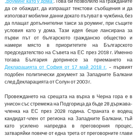
„роуминг като у дома“
. Това би позволило на гражданите
да се обаждат, да изпращат текстови съобщения и да
използват мобилни данни докато пътуват в чужбина, без
да плащат допълнителни такси за роуминг, при същите
условия като у дома. Тази идея беше лансирана за
първи път от българското гражданско общество и
намери място в приоритетите на Българското
председателство на Съвета на ЕС през 2018 г. Именно
тогава България допринесе за приемането на
Декларацията от София от 17 май 2018 г.
– първият
подобен политически документ за Западните Балкани
след Декларацията от Солун от 2003 г.
Провеждането на срещата на върха в Черна гора е в
унисон със стремежа на Подгорица да бъде 28 държава-
членка на ЕС през 2028 година. Страната е водещ
кандидат-член от региона на Западните Балкани, тъй
като усилено напредва в преговорния процес,
затваряйки повече от една трета от преговорните глави