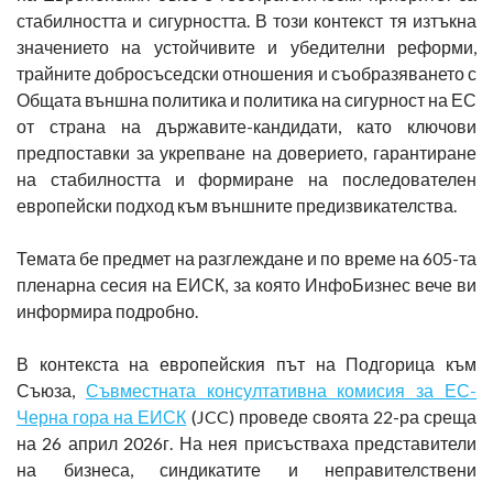
стабилността и сигурността. В този контекст тя изтъкна
значението на устойчивите и убедителни реформи,
трайните добросъседски отношения и съобразяването с
Общата външна политика и политика на сигурност на ЕС
от страна на държавите-кандидати, като ключови
предпоставки за укрепване на доверието, гарантиране
на стабилността и формиране на последователен
европейски подход към външните предизвикателства.
Темата бе предмет на разглеждане и по време на 605-та
пленарна сесия на ЕИСК, за която ИнфоБизнес вече ви
информира подробно.
В контекста на европейския път на Подгорица към
Съюза,
Съвместната консултативна комисия за ЕС-
Черна гора на ЕИСК
(JCC) проведе своята 22-ра среща
на 26 април 2026г. На нея присъстваха представители
на бизнеса, синдикатите и неправителствени