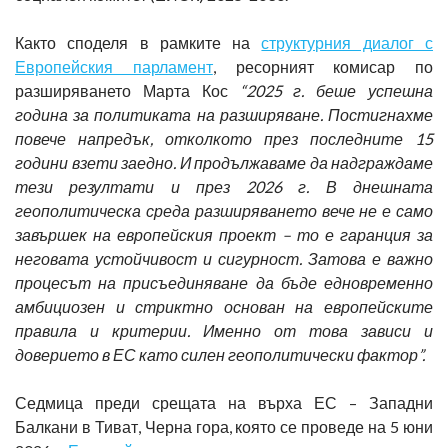
Както споделя в рамките на
структурния диалог с
Европейския парламент
, ресорният комисар по
разширяването Марта Кос
“2025 г. беше успешна
година за политиката на разширяване. Постигнахме
повече напредък, отколкото през последните 15
години взети заедно. И продължаваме да надграждаме
тези резултати и през 2026 г.
В днешната
геополитическа среда разширяването вече не е само
завършек на европейския проект – то е гаранция за
неговата устойчивост и сигурност. Затова е важно
процесът на присъединяване да бъде едновременно
амбициозен и стриктно основан на европейските
правила и критерии. Именно от това зависи и
доверието в ЕС като силен геополитически фактор”.
Седмица преди срещата на върха ЕС – Западни
Балкани в Тиват, Черна гора, която се проведе на 5 юни