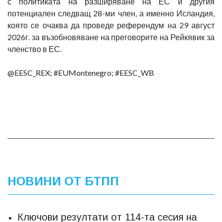
с политиката на разширяване на ЕС и другия
потенциален следващ 28-ми член, а именно Исландия,
която се очаква да проведе референдум на 29 август
2026г. за възобновяване на преговорите на Рейкявик за
членство в ЕС.
@EESC_REX; #EUMontenegro; #EESC_WB
НОВИНИ ОТ БТПП
Ключови резултати от 114-та сесия на