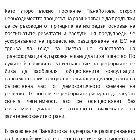
Като второ важно послание Панайотова открои
необходимостта процесът на разширяване да продължи
да се ръководи от принципа на напредък, основан на
постигнатите резултати и заслуги. Tя предупреди, че
ускоряването на процеса на разширяване на ЕС не
трябва да бъде за сметка на качеството на
трансформация в държавите кандидати за членство. По
думите ѝ сроковете за изпълнение на реформите не
бива да заобикалят обществените консултации,
парламентарния контрол и социалния диалог, които са
съществена част от демократичното вземане на
решения. Тя посочи, че реформите рискуват да загубят
своята легитимност, ако се осъществяват без
достатъчен диалог и активното включване на
заинтересованите страни.
В заключение Панайотова подчерта, че разширяването
на Европейския съюз е геостратегически приоритет за