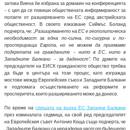
затова Виена бе избрана за домакин на конференцията
– с цел да се повиши обществената информираност за
ползите от разширяването на ЕС сред австрийската
общественост. В своето изказване Сиймъс Боланд
подчерта, че: „
Разширяването на ЕС е геополитическа
необходимост за една по-силна, по-сигурна и по-
просперираща Европа, но не можем да приемаме
подкрепата на гражданите – нито в ЕС, нито в
Западните Балкани – за даденост“.
По думите на
председателя на ЕИСК гражданското общество трябва
да бъде в центъра на този процес, като изгражда
мостове между Европейския съюз и Западните Балкани
и подпомага осъществяването на реформите и
просперитета, които разширяването може да донесе.
По време на
срещата на върха ЕС-Западни Балкани
през изминалата седмица, на свой ред председателят
на Европейския съвет Антонио Коща също подчерта, че
„
Западните Балкани са неразделна част от бъдещето