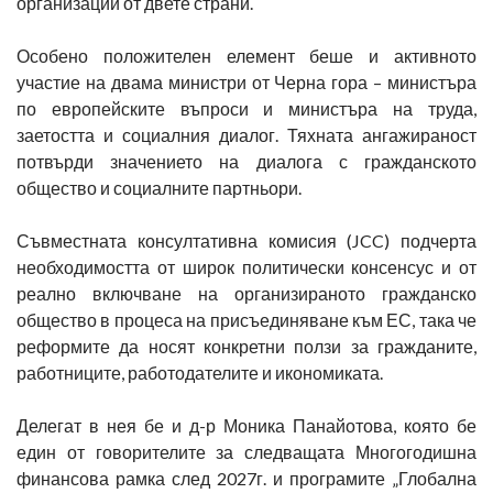
организации от двете страни.
Особено положителен елемент беше и активното
участие на двама министри от Черна гора – министъра
по европейските въпроси и министъра на труда,
заетостта и социалния диалог. Тяхната ангажираност
потвърди значението на диалога с гражданското
общество и социалните партньори.
Съвместната консултативна комисия (JCC) подчерта
необходимостта от широк политически консенсус и от
реално включване на организираното гражданско
общество в процеса на присъединяване към ЕС, така че
реформите да носят конкретни ползи за гражданите,
работниците, работодателите и икономиката.
Делегат в нея бе и д-р Моника Панайотова, която бе
един от говорителите за следващата Многогодишна
финансова рамка след 2027г. и програмите „Глобална