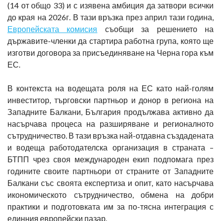
(14 от общо 33) и с изявена амбиция да затвори всички
до края на 2026г. В тази връзка през април тази година,
Европейската комисия
съобщи за решението на
държавите-членки да стартира работна група, която ще
изготви договора за присъединяване на Черна гора към
ЕС.
В контекста на водещата роля на ЕС като най-голям
инвеститор, търговски партньор и донор в региона на
Западните Балкани, България продължава активно да
насърчава процеса на разширяване и регионалното
сътрудничество. В тази връзка най-отдавна създадената
и водеща работодателска организация в страната –
БТПП чрез своя международен екип подпомага през
годините своите партньори от страните от Западните
Балкани със своята експертиза и опит, като насърчава
икономическото сътрудничество, обмена на добри
практики и подготовката им за по-тясна интеграция с
единния европейски пазар.