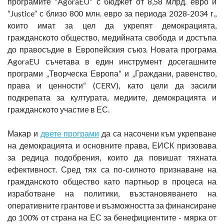
програмите “AgoraEU” с бюджет от 8,58 млрд. евро и
“Justice” с близо 800 млн. евро за периода 2028-2034 г.,
които имат за цел да укрепят демокрацията,
гражданското общество, медийната свобода и достъпа
до правосъдие в Европейския съюз. Новата програма
AgoraEU съчетава в един инструмент досегашните
програми „Творческа Европа“ и „Граждани, равенство,
права и ценности“ (CERV), като цели да засили
подкрепата за културата, медиите, демокрацията и
гражданското участие в ЕС.
Макар и
двете програми
да са насочени към укрепване
на демокрацията и основните права, ЕИСК призовава
за редица подобрения, които да повишат тяхната
ефективност. Сред тях са по-силното признаване на
гражданското общество като партньор в процеса на
изработване на политики, възстановяването на
оперативните грантове и възможността за финансиране
до 100% от страна на ЕС за бенефициентите - мярка от