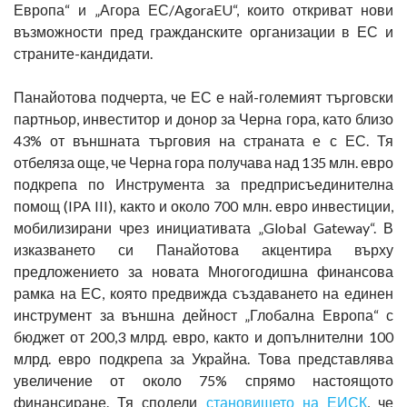
Европа“ и „Агора ЕС/AgoraEU“, които откриват нови
възможности пред гражданските организации в ЕС и
страните-кандидати.
Панайотова подчерта, че ЕС е най-големият търговски
партньор, инвеститор и донор за Черна гора, като близо
43% от външната търговия на страната е с ЕС. Тя
отбеляза още, че Черна гора получава над 135 млн. евро
подкрепа по Инструмента за предприсъединителна
помощ (IPA III), както и около 700 млн. евро инвестиции,
мобилизирани чрез инициативата „Global Gateway“. В
изказването си Панайотова акцентира върху
предложението за новата Многогодишна финансова
рамка на ЕС, която предвижда създаването на единен
инструмент за външна дейност „Глобална Европа“ с
бюджет от 200,3 млрд. евро, както и допълнителни 100
млрд. евро подкрепа за Украйна. Това представлява
увеличение от около 75% спрямо настоящото
финансиране. Тя сподели
становището на ЕИСК
, че