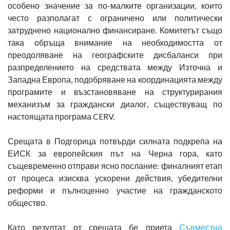
особено значение за по-малките организации, които
често разполагат с ограничено или политически
затруднено национално финансиране. Комитетът също
така обръща внимание на необходимостта от
преодоляване на географските дисбаланси при
разпределението на средствата между Източна и
Западна Европа, подобряване на координацията между
програмите и възстановяване на структурирания
механизъм за граждански диалог, съществуващ по
настоящата програма CERV.
Срещата в Подгорица потвърди силната подкрепа на
ЕИСК за европейския път на Черна гора, като
същевременно отправи ясно послание: финалният етап
от процеса изисква ускорени действия, убедителни
реформи и пълноценно участие на гражданското
общество.
Като резултат от срещата бе приета
Съвместна