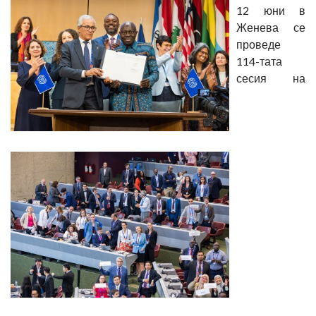
12 юни в
Женева се
проведе
114-тата
сесия на