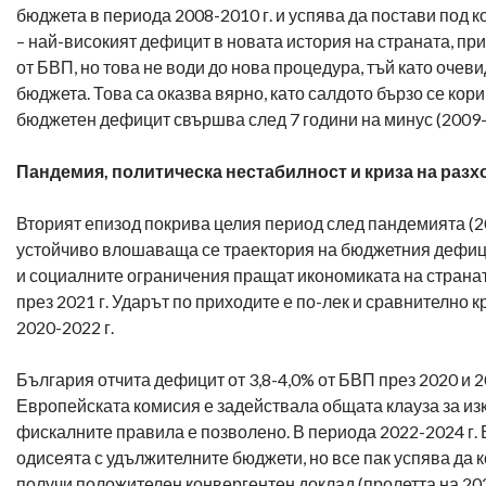
бюджета в периода 2008-2010 г. и успява да постави под к
– най-високият дефицит в новата история на страната, при
от БВП, но това не води до нова процедура, тъй като очев
бюджета. Това са оказва вярно, като салдото бързо се кор
бюджетен дефицит свършва след 7 години на минус (2009-2
Пандемия, политическа нестабилност и криза на разх
Вторият епизод покрива целия период след пандемията (20
устойчиво влошаваща се траектория на бюджетния дефицит
и социалните ограничения пращат икономиката на странат
през 2021 г. Ударът по приходите е по-лек и сравнително 
2020-2022 г.
България отчита дефицит от 3,8-4,0% от БВП през 2020 и 2
Европейската комисия е задействала общата клауза за изк
фискалните правила е позволено. В периода 2022-2024 г. 
одисеята с удължителните бюджети, но все пак успява да к
получи положителен конвергентен доклад (пролетта на 2025