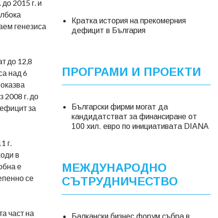
до 2015 г. и
ълбока
Кратка история на прекомерния
наем генезиса
дефицит в България
т до 12,8
ПРОГРАМИ И ПРОЕКТИ
са над 6
 оказва
 2008 г. до
Български фирми могат да
дефицит за
кандидатстват за финансиране от
100 хил. евро по инициативата DIANA
1 г.
ходи в
МЕЖДУНАРОДНО
обна е
тепенно се
СЪТРУДНИЧЕСТВО
а част на
Балкански бизнес форум събра в