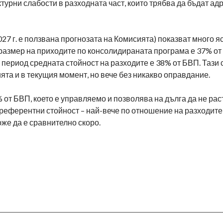
ктурни слабости в разходната част, които трябва да бъдат ад
027 г. е ползвана прогнозата на Комисията) показват много я
размер на приходите по консолидираната програма е 37% от 
 период средната стойност на разходите е 38% от БВП. Тази 
та и в текущия момент, но вече без никакво оправдание.
от БВП, което е управляемо и позволява на дълга да не рас
референтни стойност – най-вече по отношение на разходите
же да е сравнително скоро.