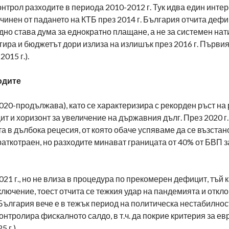
онтрол разходите в периода 2010-2012 г. Тук идва един инт
чинен от падането на КТБ през 2014 г. България отчита дефи
идно става дума за еднократно плащане, а не за системен нат
игира и бюджетът дори излиза на излишък през 2016 г. Първи
015 г.).
одите
20-продължава), като се характеризира с рекорден ръст на 
 и хоризонт за увеличение на държавния дълг. През 2020 г
а в дълбока рецесия, от която обаче успяваме да се възста
краткотраен, но разходите минават границата от 40% от БВП 
021 г., но не влиза в процедура по прекомерен дефицит, тъй 
лючение, тоест отчита се тежкия удар на пандемията и откл
България вече е в тежък период на политическа нестабилнос
онтролира фискалното салдо, в т.ч. да покрие критерия за ев
 г.).