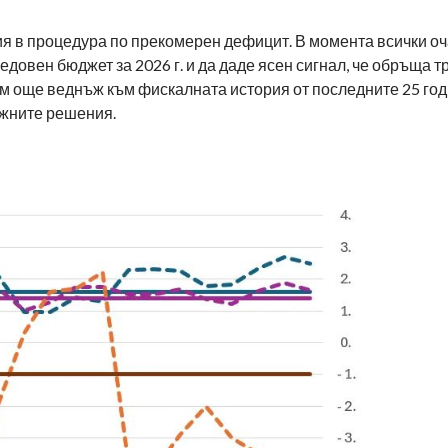
ория в процедура по прекомерен дефицит. В момента всички о
едовен бюджет за 2026 г. и да даде ясен сигнал, че обръща 
м още веднъж към фискалната история от последните 25 годи
ожните решения.