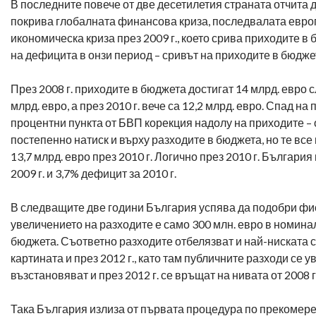
В последните повече от две десетилетия страната отчита д
покрива глобалната финансова криза, последвалата европ
икономическа криза през 2009 г., което срива приходите в
на дефицита в онзи период – сривът на приходите в бюджет
През 2008 г. приходите в бюджета достигат 14 млрд. евро с
млрд. евро, а през 2010 г. вече са 12,2 млрд. евро. Спад н
процентни пункта от БВП корекция надолу на приходите – от
постепенно натиск и върху разходите в бюджета, но те все 
13,7 млрд. евро през 2010 г. Логично през 2010 г. Българ
2009 г. и 3,7% дефицит за 2010 г.
В следващите две години България успява да подобри фиск
увеличението на разходите е само 300 млн. евро в номина
бюджета. Съответно разходите отбелязват и най-ниската с
картината и през 2012 г., като там публичните разходи се
възстановяват и през 2012 г. се връщат на нивата от 2008 г
Така България излиза от първата процедура по прекомерен