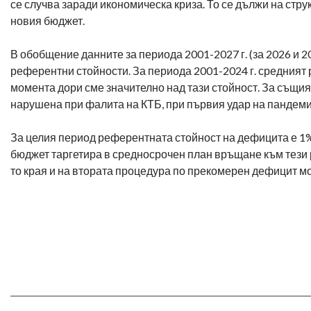
се случва заради икономическа криза. То се дължи на стру
новия бюджет.
В обобщение данните за периода 2001-2027 г. (за 2026 и 2
референтни стойности. За периода 2001-2024 г. средният 
момента дори сме значително над тази стойност. За същия
нарушена при фалита на КТБ, при първия удар на пандемия
За целия период референтната стойност на дефицита е 1% 
бюджет таргетира в средносрочен план връщане към тези 
то края и на втората процедура по прекомерен дефицит мо