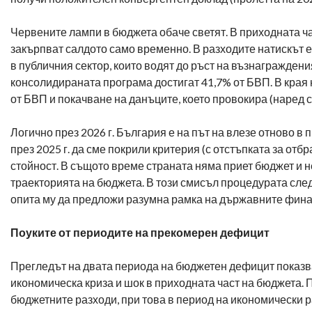
Червените лампи в бюджета обаче светят. В приходната ча
закърпват салдото само временно. В разходите натискът е
в публичния сектор, които водят до ръст на възнаграждени
консолидираната програма достигат 41,7% от БВП. В края 
от БВП и покачване на данъците, което провокира (наред с
Логично през 2026 г. България е на път на влезе отново в
през 2025 г. да сме покрили критерия (с отстъпката за отб
стойност. В същото време страната няма приет бюджет и 
траекторията на бюджета. В този смисъл процедурата сле
опита му да предложи разумна рамка на държавните фина
Поуките от периодите на прекомерен дефицит
Прегледът на двата периода на бюджетен дефицит показва
икономическа криза и шок в приходната част на бюджета. 
бюджетните разходи, при това в период на икономически 