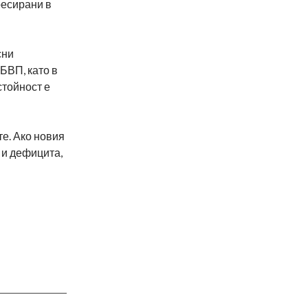
ресирани в
сни
БВП, като в
стойност е
те. Ако новия
 и дефицита,