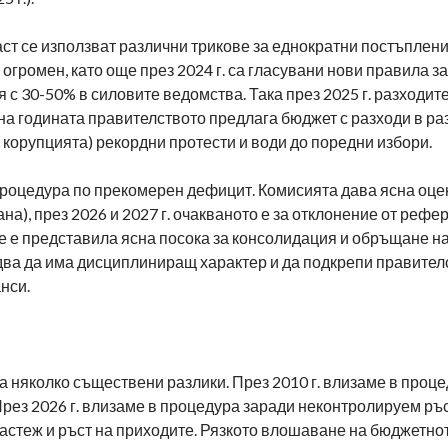
ст се използват различни трикове за еднократни постъплени
 огромен, като още през 2024 г. са гласувани нови правила 
я с 30-50% в силовите ведомства. Така през 2025 г. разходит
на годината правителството предлага бюджет с разходи в р
 корупцията) рекордни протести и води до поредни избори.
 процедура по прекомерен дефицит. Комисията дава ясна оце
рана), през 2026 и 2027 г. очакваното е за отклонение от реф
не е представила ясна посока за консолидация и обръщане н
два да има дисциплиниращ характер и да подкрепи правител
нси.
 няколко съществени разлики. През 2010 г. влизаме в проц
През 2026 г. влизаме в процедура заради неконтролируем ръс
растеж и ръст на приходите. Рязкото влошаване на бюджетно