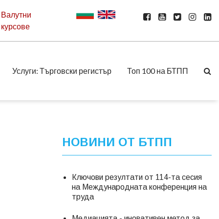
Валутни
курсове
Услуги: Търговски регистър
Топ 100 на БТПП
НОВИНИ ОТ БТПП
Ключови резултати от 114-та сесия
на Международната конференция на
труда
Медиацията - иновативен метод за