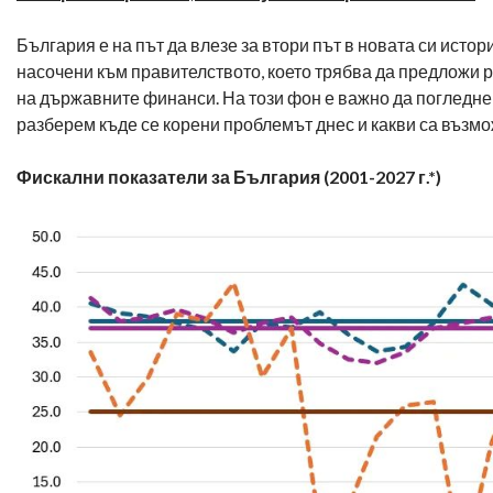
България е на път да влезе за втори път в новата си ист
насочени към правителството, което трябва да предложи р
на държавните финанси. На този фон е важно да погледне
разберем къде се корени проблемът днес и какви са възм
Фискални показатели за България (2001-2027 г.*)