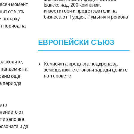
ересен момент
Банско над 200 компании,
цит от 5,4%
инвеститори и представители на
бизнеса от Турция, Румъния и региона
иск върху
ят период на
ЕВРОПЕЙСКИ СЪЮЗ
разходите,
Комисията предлага подкрепа за
. пандемията
земеделските стопани заради цените
новим още
на торовете
за периода
като
онението от
т и започва
розоната и да