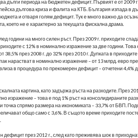
ва дълги периода на бюджетен дефицит. Първият е от 2009 г. 
ейска дългова криза и фалита на КТБ. България изпада в д
 бюджета и отваря голям дефицит. Тук е много важно да осъз
а, което не е характерно за текущата фискална драма.
лед години на много силен ръст. През 2009 г. приходите спада
а приходите с 12% в номинално изражение за две години. Това 
 38,5% през 2008 г. до 32% през 2010 г. Дупката в приходите
пак нарастват в номинално изражение – от 13 млрд. евро през
ия влиза в процедура по прекомерен дефицит – отчетени 4,4% 
алната картина, като задържа ръста на разходите. През 201
лно изражение – това е под 1% ръст на консолидираните раз
и точка спрямо размера на икономиката – 33,7% от БВП. Под
 увеличават общо само с 3,6%. В същото време приходите пос
.
 дефицит през 2012 г., след като преживява шок в приходнат