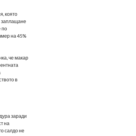
я, която
за заплащане
е по
азмер на 45%
нка, че макар
ерентната
а
ството в
едура заради
т на
то салдо не