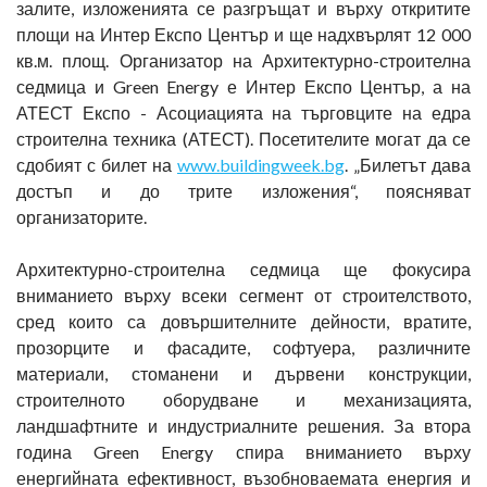
залите, изложенията се разгръщат и върху откритите
площи на Интер Експо Център и ще надхвърлят 12 000
кв.м. площ. Организатор на Архитектурно-строителна
седмица и Green Energy е Интер Експо Център, а на
АТЕСТ Експо - Асоциацията на търговците на едра
строителна техника (АТЕСТ). Посетителите могат да се
сдобият с билет на
www.buildingweek.bg
. „Билетът дава
достъп и до трите изложения“, поясняват
организаторите.
Архитектурно-строителна седмица ще фокусира
вниманието върху всеки сегмент от строителството,
сред които са довършителните дейности, вратите,
прозорците и фасадите, софтуера, различните
материали, стоманени и дървени конструкции,
строителното оборудване и механизацията,
ландшафтните и индустриалните решения. За втора
година Green Energy спира вниманието върху
енергийната ефективност, възобноваемата енергия и