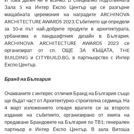
Зала 5 на Интер Експо Център ще се разгърне
мащабната церемония на наградите ARCHINOVA
ARCHITECTURE AWARDS 2023. Събитието ще определи
за 10-и път най-добрите продукти в архитектурата,
урбанизма и ландшафтния дизайн в България.
ARCHINOVA ARCHITECTURE AWARDS 2023 се
организират от сп. ОЩЕ ЗА КЪЩАТА, THE
BUILDING и CITYBUILD.BG, в партньорство с Интер
Експо Център.
Бранд на България
Очакваните с интерес отличия Бранд на България също
ще бъдат част от Архитектурно-строителна седмица. На
4 март изложението отваря вратите си за второто
издание на събитието, организирано от екипа на
предаване Брандовете на България по ТВ1; генерален
партньор е Интер Експо Център. В зала Витоша