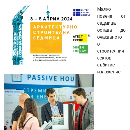
Малко
повече от
седмица
остава до
очакваното
от
строителния
сектор
събитие –
изложение