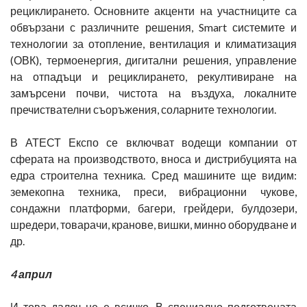
рециклирането. Основните акценти на участниците са
обвързани с различните решения, Smart системите и
технологии за отопление, вентилация и климатизация
(ОВК), термоенергия, дигитални решения, управление
на отпадъци и рециклирането, рекултивиране на
замърсени почви, чистота на въздуха, локалните
пречиствателни съоръжения, соларните технологии.
В АТЕСТ Експо се включват водещи компании от
сферата на производството, вноса и дистрибуцията на
едра строителна техника. Сред машините ще видим:
земекопна техника, преси, вибрационни чукове,
сондажни платформи, багери, грейдери, булдозери,
шредери, товарачи, кранове, вишки, минно оборудване и
др.
4 април
И това далеч не е всичко. В специално подготвената