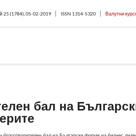
й 25 (1784), 05-02-2019
ISSN 1314-5320
Валутни курс
елен бал на Българск
ерите
н благотворителен бал на Български форум на бизнес лид