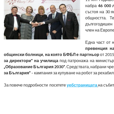
набра
46 000 
състоя на 30 я
общността. Т
дългогодишен 
член на Европ
Една част от
превенция на
общински болници, на която БФБЛ е партньор
от 201
за директори“ на училища
под патронажа на министър
„Образование България 2030“
. Средствата, набрани чр
за България“
– кампания за купуване на робот за рехабил
За повече подробности посетете
уебстраницата
на събит