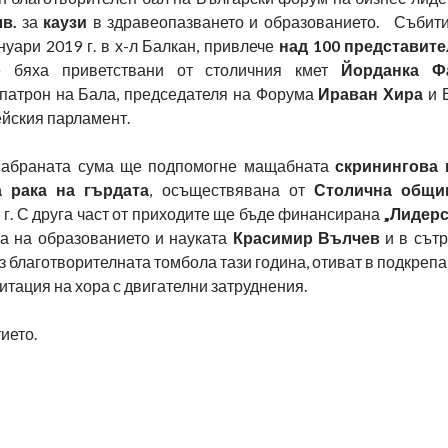
лв.
за
каузи
в здравеопазването и образованието.
Събити
нуари 2019 г. в х-л Балкан, привлече
над 100
представите
е бяха приветствани от столичния кмет
Йорданка Ф
патрон на Бала, председателя на Форума
Ираван Хира
и 
ейския парламент.
 набраната сума ще подпомогне мащабната
скринингова 
 рака на гърдата
, осъществявана от
Столична общ
5 г. С друга част от приходите ще бъде финансирана
„Лидерс
а на образованието и науката
Красимир Вълчев
и в сътр
ез благотворителната томбола тази година, отиват в подкрепа
итация на хора с двигателни затруднения.
ието.