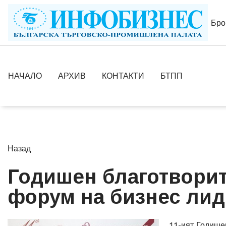
Бро
НАЧАЛО
АРХИВ
КОНТАКТИ
БТПП
Назад
Годишен благотворит
форум на бизнес лид
11-ият Годише