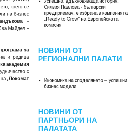
Успешна, вдъхновяваща история:
ето, което се
Силвия Павлова - български
предприемач, е избрана в кампанията
ли
на бизнес
„Ready to Grow” на Европейската
андъкова
–
комисия
Ева Майдел –
НОВИНИ ОТ
програма за
ина
и редица
РЕГИОНАЛНИ ПАЛАТИ
ка академия
удничество с
 на
„Локомат
Икономика на споделянето – успешни
бизнес модели
НОВИНИ ОТ
ПАРТНЬОРИ НА
ПАЛАТАТА