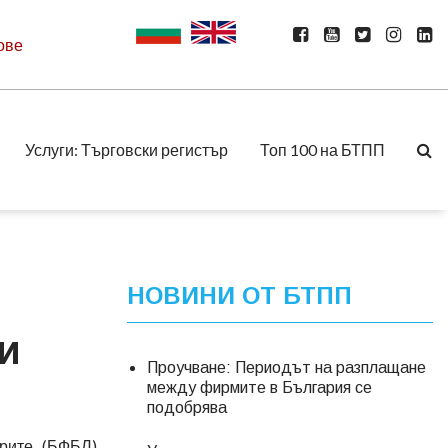
ове
Услуги: Търговски регистър
Топ 100 на БТПП
НОВИНИ ОТ БТПП
и
Проучване: Периодът на разплащане
между фирмите в България се
подобрява
ерите (БФБЛ)