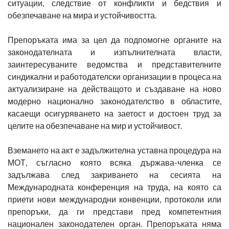
ситуации, следствие от конфликти и бедствия и
обезпечаване на мира и устойчивостта.
Препоръката има за цел да подпомогне органите на
законодателната и изпълнителната власти,
заинтересуваните ведомства и представителните
синдикални и работодателски организации в процеса на
актуализиране на действащото и създаване на ново
модерно национално законодателство в областите,
касаещи осигуряването на заетост и достоен труд за
целите на обезпечаване на мир и устойчивост.
Вземането на акт е задължителна уставна процедура на
МОТ, съгласно която всяка държава-членка се
задължава след закриването на сесията на
Международната конференция на труда, на която са
приети нови международни конвенции, протоколи или
препоръки, да ги представи пред компетентния
национален законодателен орган. Препоръката няма