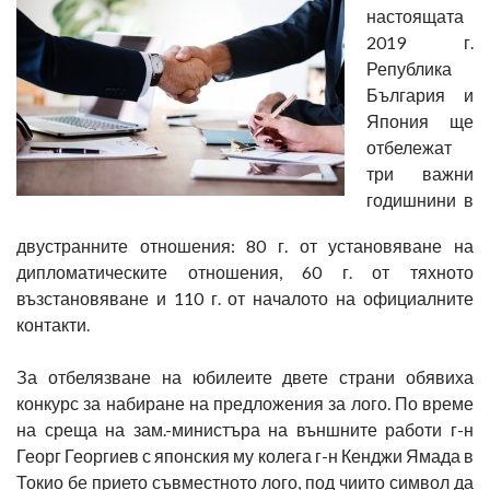
настоящата
2019 г.
Република
България и
Япония ще
отбележат
три важни
годишнини в
двустранните отношения: 80 г. от установяване на
дипломатическите отношения, 60 г. от тяхното
възстановяване и 110 г. от началото на официалните
контакти.
За отбелязване на юбилеите двете страни обявиха
конкурс за набиране на предложения за лого. По време
на среща на зам.-министъра на външните работи г-н
Георг Георгиев с японския му колега г-н Кенджи Ямада в
Токио бе прието съвместното лого, под чиито символ да