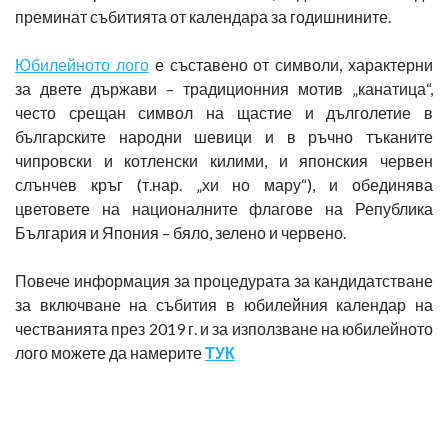
преминат събитията от календара за годишнините.
Юбилейното лого
е съставено от символи, характерни
за двете държави – традиционния мотив „канатица“,
често срещан символ на щастие и дълголетие в
българските народни шевици и в ръчно тъканите
чипровски и котленски килими, и японския червен
слънчев кръг (т.нар. „хи но мару“), и обединява
цветовете на националните флагове на Република
България и Япония – бяло, зелено и червено.
Повече информация за процедурата за кандидатстване
за включване на събития в юбилейния календар на
честванията през 2019 г. и за използване на юбилейното
лого можете да намерите
ТУК