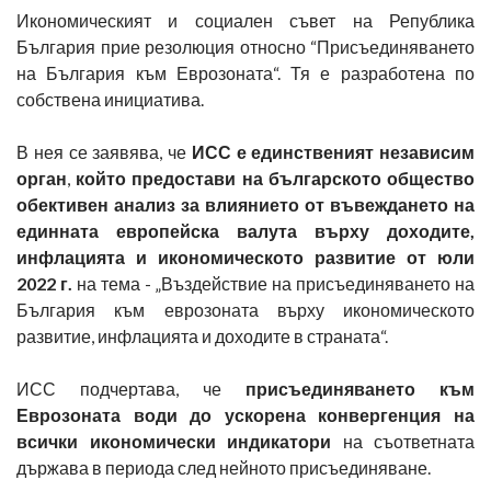
Икономическият и социален съвет на Република
България прие резолюция относно “Присъединяването
на България към Еврозоната“. Тя е разработена по
собствена инициатива.
В нея се заявява, че
ИСС е единственият независим
орган
,
който предостави на българското общество
обективен анализ за влиянието от въвеждането на
единната европейска валута върху доходите,
инфлацията и икономическото развитие от юли
2022 г.
на тема - „Въздействие на присъединяването на
България към еврозоната върху икономическото
развитие, инфлацията и доходите в страната“.
ИСС подчертава, че
присъединяването към
Еврозоната води до ускорена конвергенция на
всички икономически индикатори
на съответната
държава в периода след нейното присъединяване.