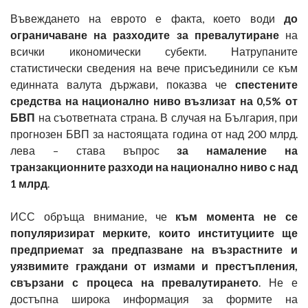
Въвеждането на еврото е факта, което води
до
ограничаване на разходите за превалутиране
на
всички икономически субекти. Натрупаните
статистически сведения на вече присъединили се към
единната валута държави, показва че
спестените
средства на национално ниво възлизат на 0,5% от
БВП
на съответната страна. В случая на България, при
прогнозен БВП за настоящата година от над 200 млрд.
лева – става въпрос
за намаление на
транзакционните разходи на национално ниво с над
1 млрд
.
ИСС обръща внимание, че
към момента не се
популяризират мерките, които институциите ще
предприемат за предпазване на възрастните и
уязвимите граждани от измами и престъпления,
свързани с процеса на превалутирането
. Не е
достъпна широка информация за формите на