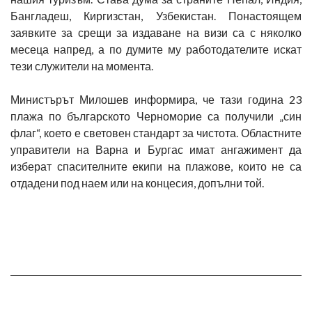
Бангладеш, Киргизстан, Узбекистан. Понастоящем
заявките за срещи за издаване на визи са с няколко
месеца напред, а по думите му работодателите искат
тези служители на момента.
Министърът Милошев информира, че тази година 23
плажа по българското Черноморие са получили „син
флаг“, което е световен стандарт за чистота. Областните
управители на Варна и Бургас имат ангажимент да
изберат спасителните екипи на плажове, които не са
отдадени под наем или на концесия, допълни той.