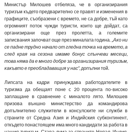
Министър Милошев отбеляза, че в организирания
туризъм където предварително се правят и изменения в
графиците, съобразени с времето, не са добре, тъй като
огромният поток чужди туристи, които ще дойдат, са
организирани още през пролетта, а големите
записвания започват още през миналата година. „
Ако ни
се падне трудно начало от гледна точка на времето, а
след края на сезона имаме бонус слънчеви месеци,
това няма да е много добре за организирания туризъм,
какъвто е преобладаващия у нас
“, допълни той.
Липсата на кадри принуждава работодателите в
туризма да обещаят поне с 20 процента по-високо
заплащане в сравнение с миналото лято. Милошев
призова външно министерство да командирова
допълнително служители в консулските ни служби в
страните от Средна Азия и Индийския субконтинент,
откъдето понастоящем има много кандидати за работа в
нашия туризъм. Става дума за страните Непал, Индия,