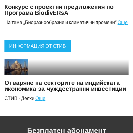
Конкурс с проектни предложения по
Програма BiodivERsA
На тема „Биоразнообразие и климатични промени“
Още
ИНФОРМАЦИЯ ОТ СТИВ
Отваряне на секторите на индийската
икономика за чуждестранни инвестиции
СТИВ - Делхи
Още
Безплатен абонамент