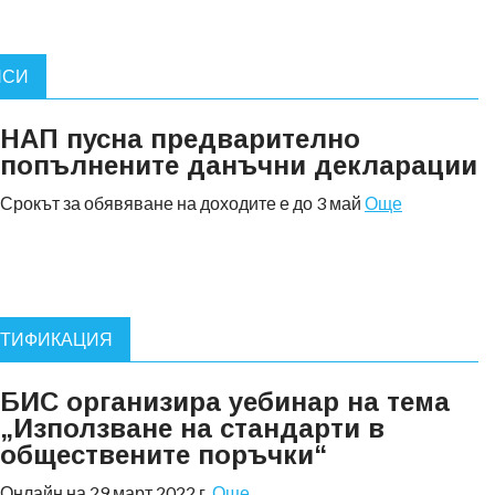
НСИ
НАП пусна предварително
попълнените данъчни декларации
Срокът за обявяване на доходите е до 3 май
Още
РТИФИКАЦИЯ
БИС организира уебинар на тема
„Използване на стандарти в
обществените поръчки“
Онлайн на 29 март 2022 г.
Още