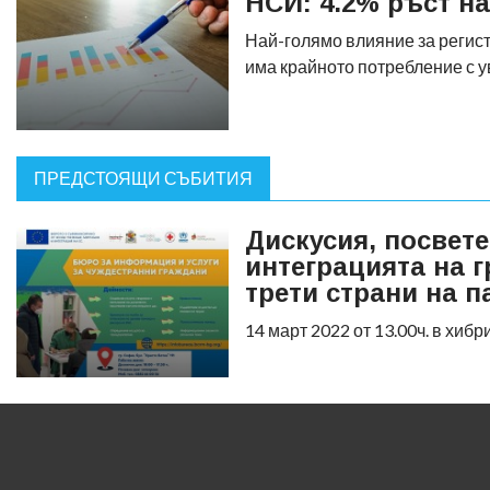
НСИ: 4.2% ръст на
Най-голямо влияние за регис
има крайното потребление с у
ПРЕДСТОЯЩИ СЪБИТИЯ
Дискусия, посвете
интеграцията на 
трети страни на п
14 март 2022 от 13.00ч. в хи