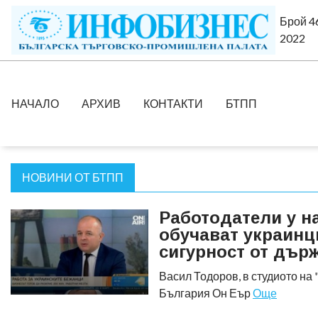
Брой 46
2022
НАЧАЛО
АРХИВ
КОНТАКТИ
БТПП
НОВИНИ ОТ БТПП
Работодатели у на
обучават украинци
сигурност от дър
Васил Тодоров, в студиото на 
България Он Еър
Още