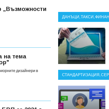
р „Възможности
ДАНЪЦИ, ТАКСИ, ФИНА
а на тема
ор"
риорните дизайнери в
СТАНДАРТИЗАЦИЯ, СЕ