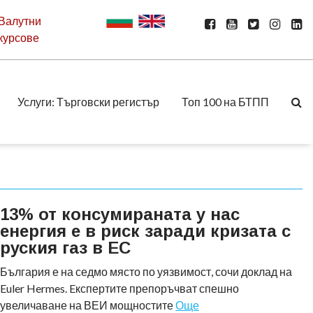
Валутни
курсове
Услуги: Търговски регистър
Топ 100 на БТПП
13% от консумираната у нас
енергия е в риск заради кризата с
руския газ в ЕС
България е на седмо място по уязвимост, сочи доклад на
Euler Hermes. Eкспертите препоръчват спешно
увеличаване на ВЕИ мощностите
Още