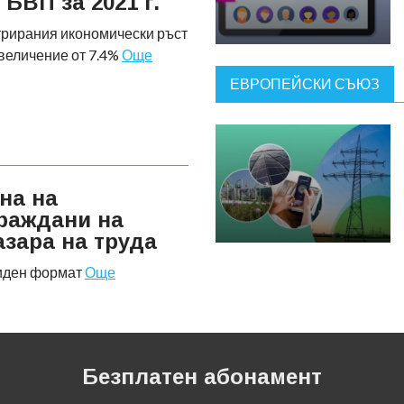
 БВП за 2021 г.
трирания икономически ръст
величение от 7.4%
Още
ЕВРОПЕЙСКИ СЪЮЗ
на на
граждани на
азара на труда
бриден формат
Още
Безплатен абонамент