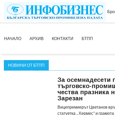
Бро
НАЧАЛО
АРХИВ
КОНТАКТИ
БТПП
НОВИНИ ОТ БТПП
За осемнадесети 
търговско-проми
чества празника 
Зарезан
Вицепремиерът Цветанов връ
статуетка „ Хермес” и грамота