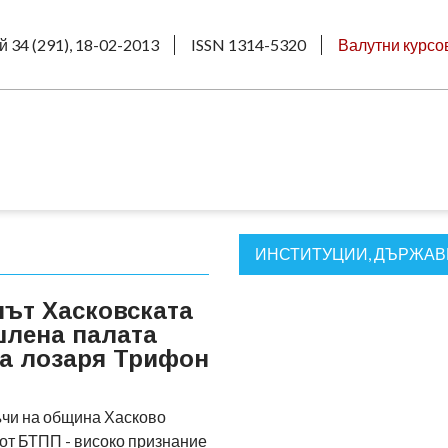
й 34 (291), 18-02-2013
ISSN 1314-5320
Валутни курсо
ИНСТИТУЦИИ, ДЪРЖА
път Хасковската
шлена палата
на лозаря Трифон
чи на община Хасково
 от БТПП - високо признание