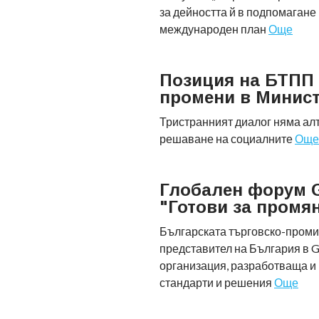
за дейността й в подпомагане
международен план
Още
Позиция на БТПП 
промени в Минист
Тристранният диалог няма алт
решаване на социалните
Още
Глобален форум G
"Готови за промя
Българската търговско-пром
представител на България в 
организация, разработваща и
стандарти и решения
Още