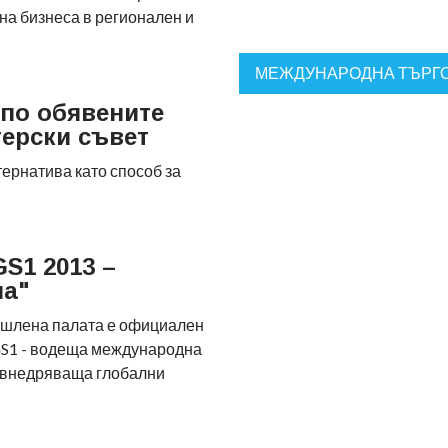
 на бизнеса в регионален и
МЕЖДУНАРОДНА ТЪРГО
по обявените
ерски съвет
ернатива като способ за
S1 2013 –
на"
ишлена палата е официален
GS1 - водеща международна
 внедряваща глобални