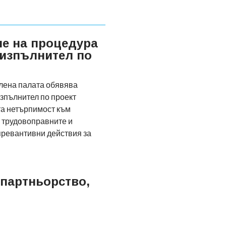
не на процедура
 изпълнител по
лена палата обявява
зпълнител по проект
а нетърпимост към
 трудовоправните и
превантивни действия за
 партньорство,