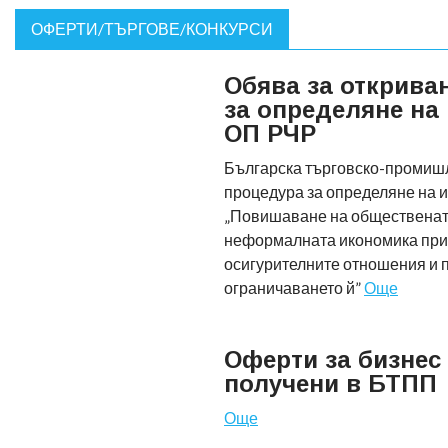
ОФЕРТИ/ТЪРГОВЕ/КОНКУРСИ
Обява за открива
за определяне на
ОП РЧР
Българска търговско-промиш
процедура за определяне на и
„Повишаване на общественат
неформалната икономика при
осигурителните отношения и 
ограничаването й”
Още
Оферти за бизнес
получени в БТПП
Още