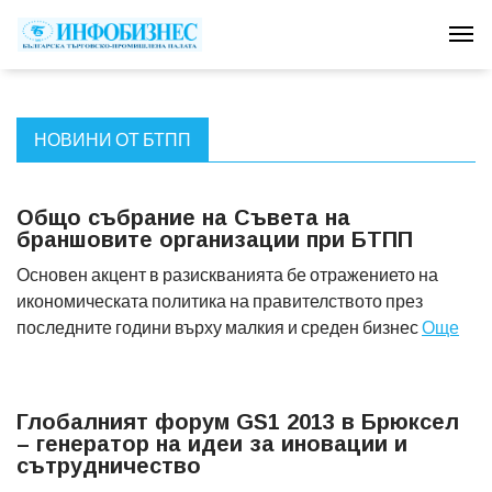
Tog
НОВИНИ ОТ БТПП
Общо събрание на Съвета на
браншовите организации при БТПП
Основен акцент в разискванията бе отражението на
икономическата политика на правителството през
последните години върху малкия и среден бизнес
Още
Глобалният форум GS1 2013 в Брюксел
– генератор на идеи за иновации и
сътрудничество