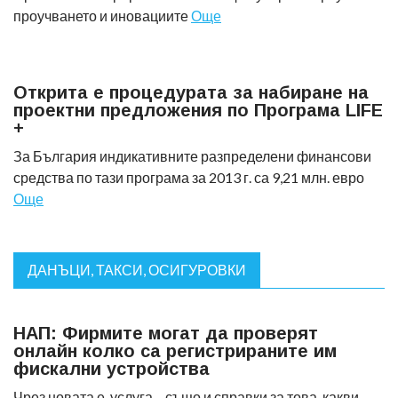
проучването и иновациите
Още
Открита е процедурата за набиране на
проектни предложения по Програма LIFE
+
За България индикативните разпределени финансови
средства по тази програма за 2013 г. са 9,21 млн. евро
Още
ДАНЪЦИ, ТАКСИ, ОСИГУРОВКИ
НАП: Фирмите могат да проверят
онлайн колко са регистрираните им
фискални устройства
Чрез новата е-услуга – също и справки за това, какви