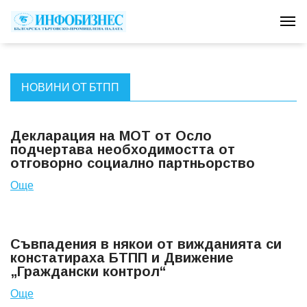
Tog
НОВИНИ ОТ БТПП
Декларация на МОТ от Осло
подчертава необходимостта от
отговорно социално партньорство
Още
Съвпадения в някои от вижданията си
констатираха БТПП и Движение
„Граждански контрол“
Още