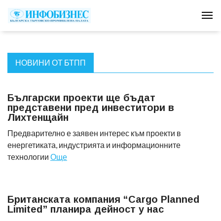
Tog
НОВИНИ ОТ БТПП
Български проекти ще бъдат
представени пред инвеститори в
Лихтенщайн
Предварително е заявен интерес към проекти в
енергетиката, индустрията и информационните
технологии
Още
Британската компания “Cargo Planned
Limited” планира дейност у нас