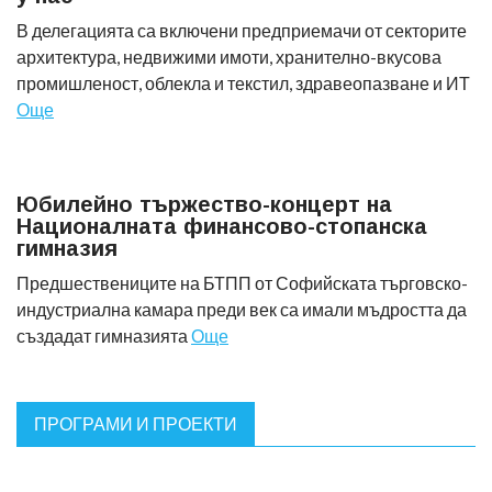
В делегацията са включени предприемачи от секторите
архитектура, недвижими имоти, хранително-вкусова
промишленост, облекла и текстил, здравеопазване и ИТ
Още
Юбилейно тържество-концерт на
Националната финансово-стопанска
гимназия
Предшествениците на БТПП от Софийската търговско-
индустриална камара преди век са имали мъдростта да
създадат гимназията
Още
ПРОГРАМИ И ПРОЕКТИ