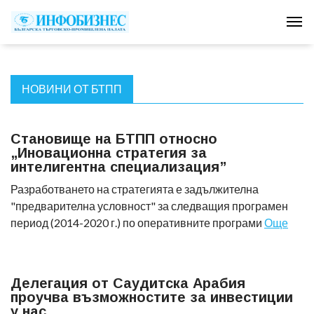
Tog
НОВИНИ ОТ БТПП
Становище на БТПП относно
„Иновационна стратегия за
интелигентна специализация”
Разработването на стратегията е задължителна
"предварителна условност" за следващия програмен
период (2014-2020 г.) по оперативните програми
Още
Делегация от Саудитска Арабия
проучва възможностите за инвестиции
у нас