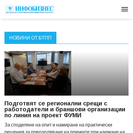
Tog
НОВИНИ ОТ БТПП
Подготвят се регионални срещи с
работодатели и браншови организации
по линия на проект ФУМИ
За споделяне на опит и намиране на практически
решения за преодоляване на пречките при наемане на