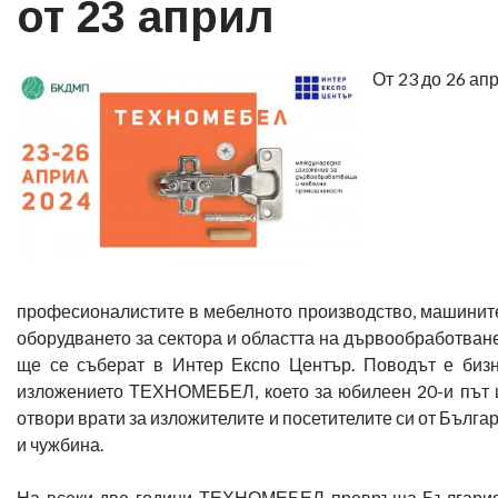
от 23 април
От 23 до 26 ап
професионалистите в мебелното производство, машинит
оборудването за сектора и областта на дървообработван
ще се съберат в Интер Експо Център. Поводът е биз
изложението ТЕХНОМЕБЕЛ, което за юбилеен 20-и път
отвори врати за изложителите и посетителите си от Бълга
и чужбина.
На всеки две години ТЕХНОМЕБЕЛ превръща Българи