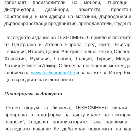
запознаят производители на мебели, търговци
дистрибутори, дизайнери, архитекти, проектант
собственици и мениджъри на магазини, дърводобивн
дървообработващи предприятия, преподаватели, студенти
Последното издание на ТЕХНОМЕБЕЛ привлече посетит
от Централна и Източна Европа, сред които: Българ
Германия, Италия, Дания, Австрия, Полша, Чехия, Словен
Хърватия, Румъния, Сърбия, Гърция, Турция, Молдо
Латвия, Египет и Алжир. С билет за посещение можем да
сдобием на
www.technomebel.bg
и на касите на Интер Ек
Център в дните на изложението.
Платформа за дискусии
„Освен форум за бизнеса, ТЕХНОМЕБЕЛ винаги 
превръща в платформа за дискутиране на секторн
въпроси“, споделят организаторите. Така например
последното издание бе дебатиран недостигът на ка