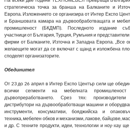
стратегическа точка за бранша на Балканите и Изто
Европа. Изложението се организира от Интер Експо Цен
и Браншовата камара на дървообработващата и мебе
промишленост (БКДМП). Последното издание съб
участници от България, Турция, Румъния и представители
фирми от Балканите, Източна и Западна Европа. „Все 
желаещите могат да се включат с щанд и изложбена пло
споделят организаторите.
Обединител
От 23 до 26 април в Интер Експо Център сили ще обеди
всички сегменти на мебелната промишленост
дървопреработването. Срез тях: производители
дистрибутори на дървообработващи машини и оборудва
инструменти, консумативи, бояджийска и опаковъ
техника, мебелен обков и механизми, лакове, байцове, ма
и др. С техните продукти, идеи, технологии и ноу-хау ще