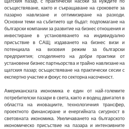
щатския пазар, с практически насоки за нуждите по
осъществяване, както и съкращаване на сроковете за
пазарно навлизане и оптимизиране на разходи.
Основни теми на събитието ще бъдат: подпомагане на
български компании за развитие на бизнес отношения и
инвестиране в установяването на индивидуално
присъствие в САЩ; издаването на бизнес визи и
потенциала на визовия режим за български
предприятия; споделянето на добри практики от
установени бизнес партньорства и трайно навлизане на
щатския пазар; осъществяване на практически сесии с
експертно участие и фокус по секторна насоченост.
Американската икономика е един от най-големите
потребителски пазари в света, както и водещ двигател в
областта на иновациите, технологичния трансфер,
проектното финансиране и енергийната сигурност в
световната икономика. Увеличаването на българското
икономическо присъствие на пазара и интензивните