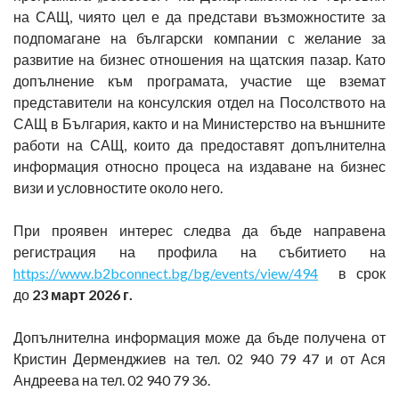
на САЩ, чиято цел е да представи възможностите за
подпомагане на български компании с желание за
развитие на бизнес отношения на щатския пазар. Като
допълнение към програмата, участие ще вземат
представители на консулския отдел на Посолството на
САЩ в България, както и на Министерство на външните
работи на САЩ, които да предоставят допълнителна
информация относно процеса на издаване на бизнес
визи и условностите около него.
При проявен интерес следва да бъде направена
регистрация на профила на събитието на
https://www.b2bconnect.bg/bg/events/view/494
в срок
до
23 март 2026 г.
Допълнителна информация може да бъде получена от
Кристин Дерменджиев на тел. 02 940 79 47 и от Ася
Андреева на тел. 02 940 79 36.