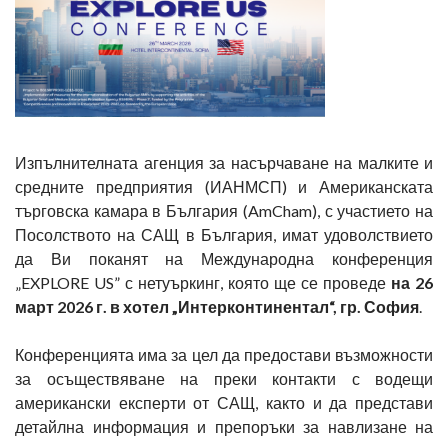
Изпълнителната агенция за насърчаване на малките и
средните предприятия (ИАНМСП) и Американската
търговска камара в България (AmCham), с участието на
Посолството на САЩ в България, имат удоволствието
да Ви поканят на Международна конференция
„EXPLORE US” с нетуъркинг, която ще се проведе
на 26
март 2026 г. в хотел „Интерконтинентал“, гр. София
.
Конференцията има за цел да предостави възможности
за осъществяване на преки контакти с водещи
американски експерти от САЩ, както и да представи
детайлна информация и препоръки за навлизане на