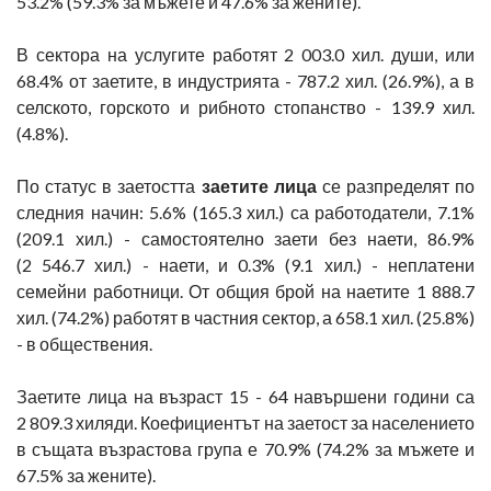
53.2% (59.3% за мъжете и 47.6% за жените).
В сектора на услугите работят 2 003.0 хил. души, или
68.4% от заетите, в индустрията - 787.2 хил. (26.9%), а в
селското, горското и рибното стопанство - 139.9 хил.
(4.8%).
По статус в заетостта
заетите лица
се разпределят по
следния начин: 5.6% (165.3 хил.) са работодатели, 7.1%
(209.1 хил.) - самостоятелно заети без наети, 86.9%
(2 546.7 хил.) - наети, и 0.3% (9.1 хил.) - неплатени
семейни работници. От общия брой на наетите 1 888.7
хил. (74.2%) работят в частния сектор, а 658.1 хил. (25.8%)
- в обществения.
Заетите лица на възраст 15 - 64 навършени години са
2 809.3 хиляди. Коефициентът на заетост за населението
в същата възрастова група е 70.9% (74.2% за мъжете и
67.5% за жените).