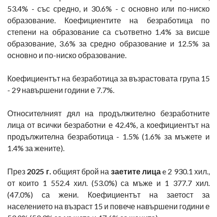
53.4% - със средно, и 30.6% - с основно или по-ниско
образование. Коефициентите на безработица по
степени на образование са съответно 1.4% за висше
образование, 3.6% за средно образование и 12.5% за
основно и по-ниско образование.
Коефициентът на безработица за възрастовата група 15
- 29 навършени години е 7.7%.
Относителният дял на продължително безработните
лица от всички безработни е 42.4%, а коефициентът на
продължителна безработица - 1.5% (1.6% за мъжете и
1.4% за жените).
През
2025 г.
общият брой на
заетите лица
e 2 930.1 хил.,
от които 1 552.4 хил. (53.0%) са мъже и 1 377.7 хил.
(47.0%) са жени. Коефициентът на заетост за
населението на възраст 15 и повече навършени години е