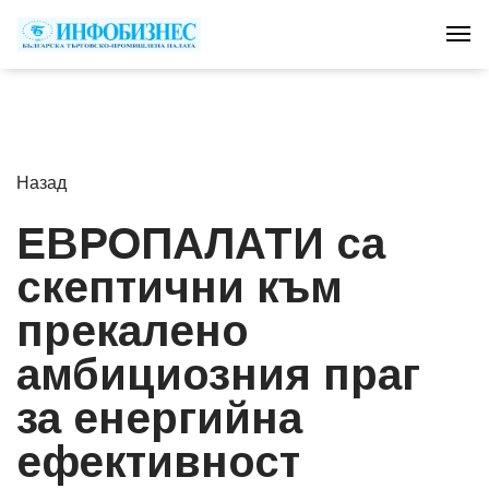
Tog
Назад
ЕВРОПАЛАТИ са
скептични към
прекалено
амбициозния праг
за енергийна
ефективност