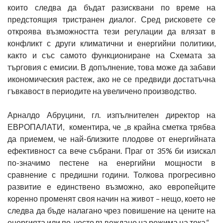
които следва да бъдат разисквани по време на
предстоящия тристранен диалог. Сред рисковете се
откроява възможността тези регулации да влязат в
конфликт с други климатични и енергийни политики,
както и със самото функциониране на Схемата за
търговия с емисии. В допълнение, това може да забави
икономическия растеж, ако не се предвиди достатъчна
гъвкавост в периодите на увеличено производство.
Арналдо Абруцини, гл. изпълнителен директор на
ЕВРОПАЛАТИ, коментира, че „в крайна сметка трябва
да приемем, че най-близките плодове от енергийната
ефективност са вече събрани. Праг от 35% би изискал
по-значимо пестене на енергийни мощности в
сравнение с предишни години. Толкова прогресивно
развитие е единствено възможно, ако европейците
коренно променят своя начин на живот – нещо, което не
следва да бъде налагано чрез повишение на цените на
енергията или по-често въвеждане на режима на тока.“