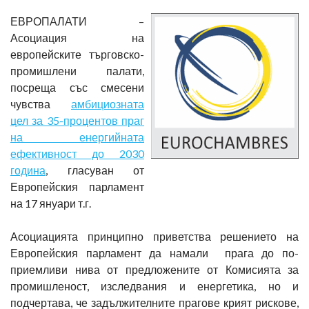
ЕВРОПАЛАТИ –
Асоциация на
европейските търговско-
промишлени палати,
посреща със смесени
чувства
амбициозната
цел за 35-процентов праг
на енергийната
ефективност до 2030
година
, гласуван от
Европейския парламент
на 17 януари т.г.
Асоциацията принципно приветства решението на
Европейския парламент да намали прага до по-
приемливи нива от предложените от Комисията за
промишленост, изследвания и енергетика, но и
подчертава, че задължителните прагове крият рискове,