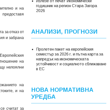
Излезе от печат Икономически
годишник на регион Стара Загора
чително и на
2026
 предоставя
АНАЛИЗИ, ПРОГНОЗИ
а за отказ от
ия и забрана
Пролетен пакет на европейския
семестър за 2026 г. и пътна карта за
 Европейския
напредък на икономическата
отношение на
устойчивост и социалното сближаване
ещу нелоялни
в ЕС
ржанието на
НОВА НОРМАТИВНА
токите, и на
УРЕДБА
се считат за