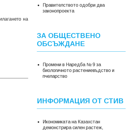
Правителството одобри два
законопроекта
илагането на
ЗА ОБЩЕСТВЕНО
ОБСЪЖДАНЕ
Промени в Наредба № 9 за
биологичното растениевъдство и
пчеларство
ИНФОРМАЦИЯ ОТ СТИВ
Икономиката на Казахстан
демонстрира силен растеж,