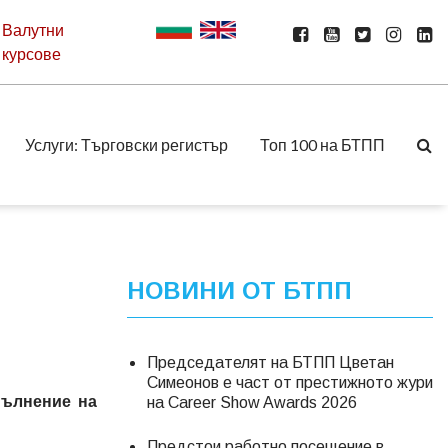
Валутни
курсове
Услуги: Търговски регистър
Топ 100 на БТПП
НОВИНИ ОТ БТПП
Председателят на БТПП Цветан
Симеонов е част от престижното жури
пълнение на
на Career Show Awards 2026
Предстои работно посещение в