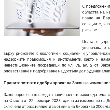
С предложенит
областта на н
право на Евр
санкциите, кл
рискове.
Целта е укре
увеличаване на
върху рисковете с екологичен, социален и управленск
надзорните правомощия и инструменти, както и нама
инвестиционните посредници по чл. 9а, ал. 2 от Зак
оповестяване и подобряване на достъпа до пруденциалнит
Правителството одобри проект на Закон за изменение
Законопроектът въвежда в националното законодателство
на Съвета от 22 ноември 2023 година за изменение на Д
сключени от разстояние, и за отмяна на Директива 2002/6