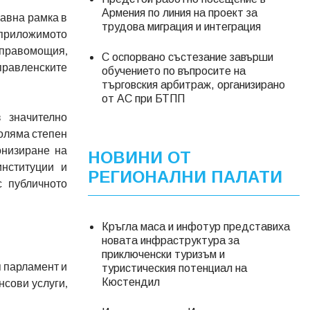
Армения по линия на проект за
авна рамка в
трудова миграция и интеграция
 приложимото
правомощия,
С оспорвано състезание завърши
правленските
обучението по въпросите на
търговския арбитраж, организирано
от АС при БТПП
 значително
голяма степен
онизиране на
НОВИНИ ОТ
институции и
РЕГИОНАЛНИ ПАЛАТИ
с публичното
Кръгла маса и инфотур представиха
новата инфраструктура за
приключенски туризъм и
я парламент и
туристическия потенциал на
сови услуги,
Кюстендил