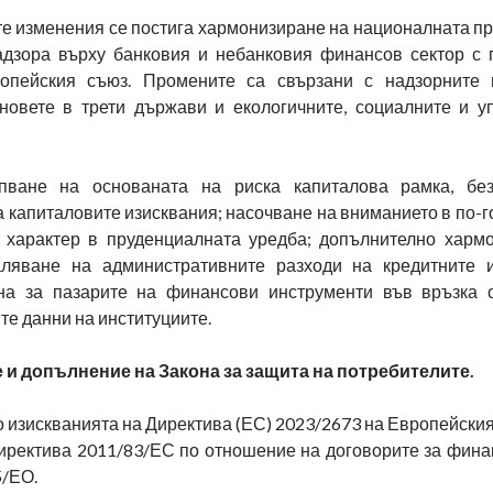
е изменения се постига хармонизиране на националната пр
адзора върху банковия и небанковия финансов сектор с
опейския съюз. Промените са свързани с надзорните 
оновете в трети държави и екологичните, социалните и у
пване на основаната на риска капиталова рамка, без
 капиталовите изисквания; насочване на вниманието в по-
и характер в пруденциалната уредба; допълнително харм
ляване на административните разходи на кредитните 
она за пазарите на финансови инструменти във връзка 
е данни на институциите.
 и допълнение на Закона за защита на потребителите.
 изискванията на Директива (ЕС) 2023/2673 на Европейски
иректива 2011/83/ЕС по отношение на договорите за финан
5/ЕО.