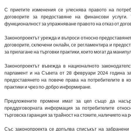
С приетите изменения се улеснява правото на потреб
договорите за предоставяне на финансови услуги.
функционалност за упражняване правото на отказ от догов
Законопроектът урежда и въпроси относно предоставянето
договорите, сключени онлайн, се регламентира и предо
за прилагане на търговки практики, които могат да манип
Законопроектът въвежда в националното законодателс
парламент и на Съвета от 28 февруари 2024 година з
предоставянето на повече права на потребителите в к
практики и чрез по-добро информиране.
Предложените промени имат за цел също да насър
преддоговорната информация за потребителите относн
търговска гаранция за трайност на стоките, наличието на 
Със законопроекта се допълва списъкът на забранени н