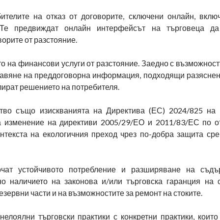
ителите на отказ от договорите, сключени онлайн, вклю
 Те предвиждат онлайн интерфейсът на търговеца да
орите от разстояние.
 на финансови услуги от разстояние. Заедно с възможностт
ставяне на преддоговорна информация, подходящи разяснен
улират решението на потребителя.
тво също изискванията на Директива (ЕС) 2024/825 на
а изменение на директиви 2005/29/ЕО и 2011/83/ЕС по 
онтекста на екологичния преход чрез по-добра защита ср
чат устойчивото потребление и разширяване на съдъ
о наличието на законова и/или търговска гаранция на с
резервни части и на възможностите за ремонт на стоките.
елоялни търговски практики с конкретни практики, които 