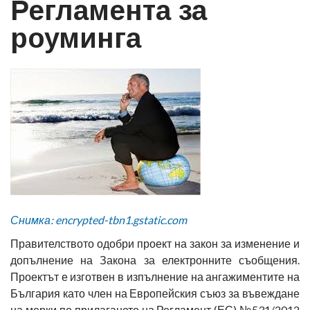
Регламента за
роуминга
Снимка: encrypted-tbn1.gstatic.com
Правителството одобри проект на закон за изменение и
допълнение на Закона за електронните съобщения.
Проектът е изготвен в изпълнение на ангажиментите на
България като член на Европейския съюз за въвеждане
на мерки по прилагането на Регламент (ЕС) №531/2012