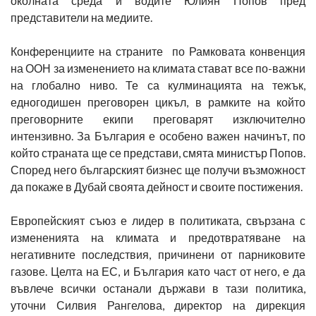
околната среда и водите Юлиян Попов пред
представители на медиите.
Конференциите на страните по Рамковата конвенция
на ООН за изменението на климата стават все по-важни
на глобално ниво. Те са кулминацията на тежък,
едногодишен преговорен цикъл, в рамките на който
преговорните екипи преговарят изключително
интензивно. За България е особено важен начинът, по
който страната ще се представи, смята министър Попов.
Според него българският бизнес ще получи възможност
да покаже в Дубай своята дейност и своите постижения.
Европейският съюз е лидер в политиката, свързана с
измененията на климата и предотвратяване на
негативните последствия, причинени от парниковите
газове. Целта на ЕС, и България като част от него, е да
въвлече всички останали държави в тази политика,
уточни Силвия Рангелова, директор на дирекция