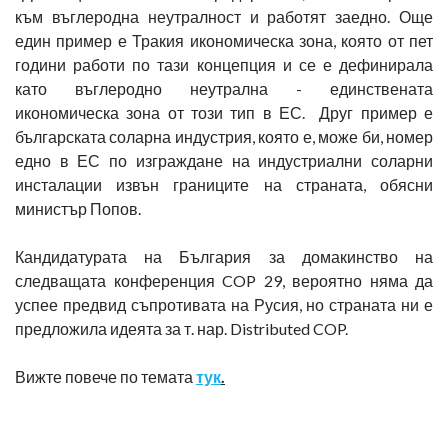
към въглеродна неутралност и работят заедно. Още
един пример е Тракия икономическа зона, която от пет
години работи по тази концепция и се е дефинирала
като въглеродно неутрална - единствената
икономическа зона от този тип в ЕС. Друг пример е
българската соларна индустрия, която е, може би, номер
едно в ЕС по изграждане на индустриални соларни
инсталации извън границите на страната, обясни
министър Попов.
Кандидатурата на България за домакинство на
следващата конференция COP 29, вероятно няма да
успее предвид съпротивата на Русия, но страната ни е
предложила идеята за т. нар. Distributed COP.
Вижте повече по темата
тук
.