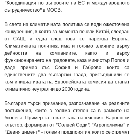
"Координация по въпросите на ЕС и международното
сътрудничество" в МОСВ.
В света на климатичната политика се води ожесточена
конкуренция, в която за момента печели Китай, следван
от САЩ, и едва след това се нарежда Европа.
Климатичната политика има и голямо влияние върху
дейността на компаниите, както и върху
функционирането на градовете, каза министър Попов и
даде пример със София и Габрово, които са
единствените два български града, присъединили се
към инициативата на Европейската комисия да станат
климатично неутрални до 2030 година.
България търси признание, разпознаване на реалните
постижения, които в голяма степен са в рамките на
бизнеса. Пример за това е така нареченият Варненски
клъстер, формиран от "Солвей Соди", "Агрополихим" и
"Девня цимент" – големи предприятия, които се стремят