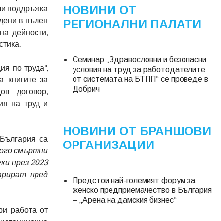
ли поддръжка
НОВИНИ ОТ
едени в пълен
РЕГИОНАЛНИ ПАЛАТИ
на дейности,
стика.
Семинар „Здравословни и безопасни
ия по труда“,
условия на труд за работодателите
а книгите за
от системата на БТПП“ се проведе в
Добрич
ов договор,
ия на труд и
НОВИНИ ОТ БРАНШОВИ
 България са
ОРГАНИЗАЦИИ
ного смъртни
ки през 2023
ларират пред
Предстои най-големият форум за
женско предприемачество в България
– „Арена на дамския бизнес“
ри работа от