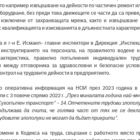
ато например извършване на дейности по частичен ремонт и
борудване, без преди това движещите се части да са прив
 изключени от захранващата мрежа, както и извършване 
 квалификацията и изискванията в длъжностната характери
 и г-н Е. Исмаил– главни инспектори в Дирекция „Инспекц
инструктирането на персонала, на правилното водене н
актеристика, правилно попълнения индивидуален труд
я между отговорника за здравословни и безопасни услов
онтрол на трудовите дейности в предприятието.
по оперативна информация на НОИ през 2023 година в
ли с 3 повече спрямо 2022 г.
„През миналата година най-м
„Сухопътен транспорт” – 14. Отчетените трудови злополу
родължава да счита, че голяма част от тях не се дек
удовите злополуки не могат да бъдат прикрити“
.
омени в Кодекса на труда, свързани с работното място п