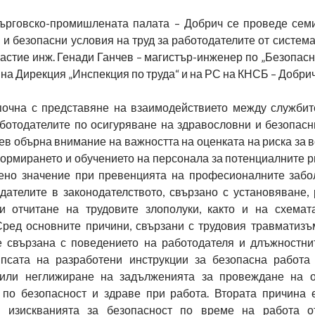
ърговско-промишлената палата – Добрич се проведе сем
и безопасни условия на труд за работодателите от систем
частие инж. Генади Ганчев – магистър-инженер по „Безопасно
на Дирекция „Инспекция по труда“ и на РС на КНСБ – Добрич
очна с представяне на взаимодействието между службит
ботодателите по осигуряване на здравословни и безопасн
чев обърна внимание на важността на оценката на риска за 
ормирането и обучението на персонала за потенциалните р
ено значение при превенцията на професионалните забо
дателите в законодателството, свързано с установяване, 
и отчитане на трудовите злополуки, както и на схемат
Сред основните причини, свързани с трудовия травматизъм
е свързана с поведението на работодателя и длъжностни
псата на разработени инструкции за безопасна работа
/или неглижиране на задълженията за провеждане на о
 по безопасност и здраве при работа. Втората причина 
 изискванията за безопасност по време на работа о