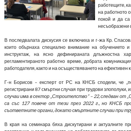
работещите, к
на работното о
покой и да са
несъобразени с
В последвалата дискусия се включиха и г-жа Кр. Спасова
които обърнаха специално внимание на обучението и 
инструктаж, на ясно дефинираната длъжностна хар
регламентираното работно време, добрата комуникаци
работодателя, както и на осъществяването на ефективен к
Г-н Борисов – експерт от РС на КНСБ сподели, че „
регистрирани 87 смъртни случая при трудови злополуки, и
случаи има в сектор „Строителство” – 22, следван от 
са със 127 повече от тези през 2022 г., но КНСБ п
съответните органи, докато смъртните случаи при тр
В края на семинара бяха дискутирани и актуалните пр