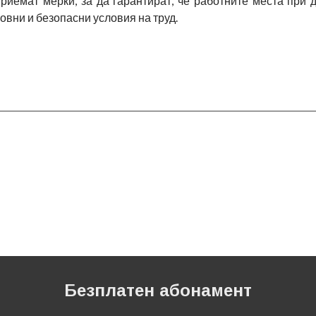
риемат мерки, за да гарантират, че работните места при 
овни и безопасни условия на труд.
Безплатен абонамент