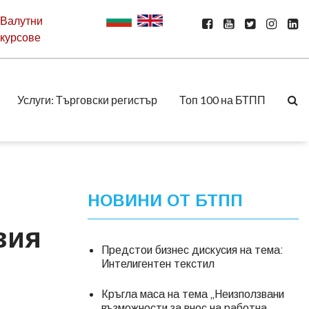
Валутни
курсове
Услуги: Търговски регистър
Топ 100 на БТПП
НОВИНИ ОТ БТПП
вия
Предстои бизнес дискусия на тема:
Интелигентен текстил
Кръгла маса на тема „Неизползвани
възможности за внос на работна