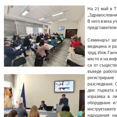
На 21 май в Т
„Здравословни 
В него взеха у
представители 
Семинарът зап
медицина и ра
труд. Инж. Ган
място и на инф
са от съществ
въведе работо
регистриране 
разследване. 
две: първата 
изразява в ли
оборудване и
инструктажите
нарушения на