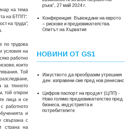
ръка“, 27 май 2024 г.
инар на тема
ата на БТПП“.
Конференция: Въвеждане на еврото
ст на труда“,
– рискове и предизвикателства.
Опитът на Хърватия
.
е по трудова
и условия на
НОВИНИ ОТ GS1
всяко работно
искове, които
лявания. Той
Изкуството да преобразим утрешния
разследване,
ден: изправени сме пред нов ренесанс
а за тяхното
, той открои
Цифров паспорт на продукт (ЦПП) -
те лица и се
Ново голямо предизвикателство пред
бизнеса, индустрията и
 с работното
потребителите
бученията и
е свързана с
т страна на