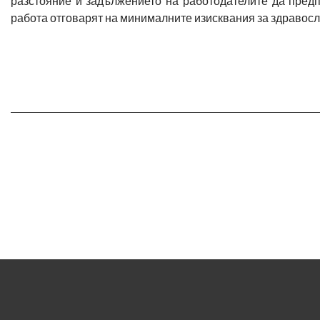
разстояние и задължението на работодателите да предп
работа отговарят на минималните изисквания за здравосл