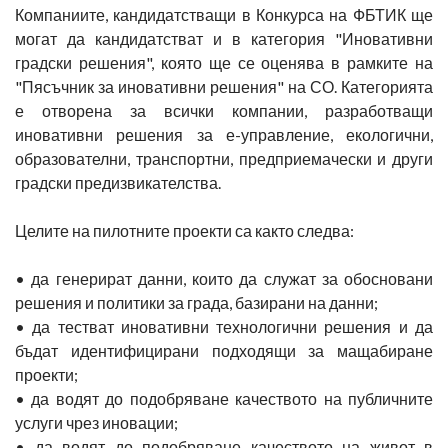
Компаниите, кандидатстващи в Конкурса на ФБТИК ще
могат да кандидатстват и в категория "Иновативни
градски решения", която ще се оценява в рамките на
"Пясъчник за иновативни решения" на СО. Категорията
е отворена за всички компании, разработващи
иновативни решения за е-управление, екологични,
образователни, транспортни, предприемачески и други
градски предизвикателства.
Целите на пилотните проекти са както следва:
• да генерират данни, които да служат за обосновани
решения и политики за града, базирани на данни;
• да тестват иновативни технологични решения и да
бъдат идентифицирани подходящи за мащабиране
проекти;
• да водят до подобряване качеството на публичните
услуги чрез иновации;
• да водят до подобряване качеството на живот в