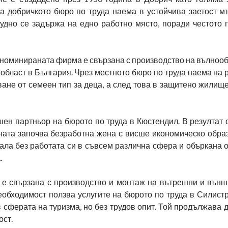
а добричкото бюро по труда наема в устойчива заетост м
удно се задържа на едно работно място, поради честото 
а номинираната фирма е свързана с производство на вълноо
и област в България. Чрез местното бюро по труда наема на 
ане от семеен тип за деца, а след това в защитено жилищ
шен партньор на бюрото по труда в Кюстендил. В резултат 
ната започва безработна жена с висше икономическо образ
анала без работата си в съвсем различна сфера и объркана 
.
 е свързана с производство и монтаж на вътрешни и външ
обходимост ползва услугите на бюрото по труда в Силистр
ферата на туризма, но без трудов опит. Той продължава д
ост.