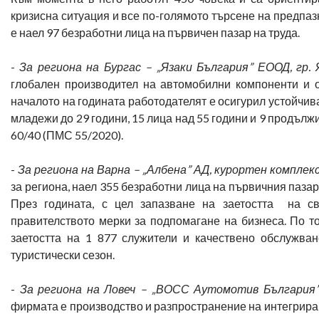
кризисна ситуация и все по-голямото търсене на предпаз
е наел 97 безработни лица на първичен пазар на труда.
-
За региона на Бургас – „Язаки България” ЕООД, гр.
глобален производител на автомобилни компоненти и о
началото на годината работодателят е осигурил устойчива
младежи до 29 години, 15 лица над 55 години и 9 продължи
60/40 (ПМС 55/2020).
-
За региона на Варна – „Албена” АД, курортен комплек
за региона, наел 355 безработни лица на първичния пазар
През годината, с цел запазване на заетостта на св
правителството мерки за подпомагане на бизнеса. По то
заетостта на 1 877 служители и качествено обслужван
туристически сезон.
-
За региона на Ловеч – „ВОСС Аутомотив България” 
фирмата е производство и разпространение на интегрира