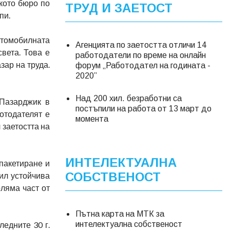
ското бюро по
ТРУД И ЗАЕТОСТ
пи.
втомобилната
Агенцията по заетостта отличи 14
вета. Това е
работодатели по време на онлайн
зар на труда.
форум „Работодател на годината -
2020”
Над 200 хил. безработни са
Пазарджик в
постъпили на работа от 13 март до
отодателят е
момента
 заетостта на
ИНТЕЛЕКТУАЛНА
 пакетиране и
СОБСТВЕНОСТ
рил устойчива
оляма част от
Пътна карта на МТК за
ледните 30 г.
интелектуална собственост