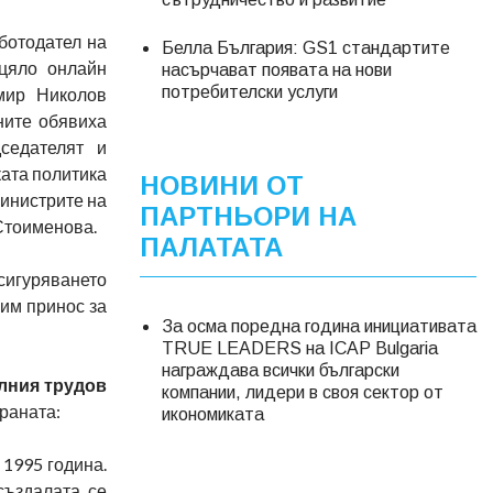
ботодател на
Белла България: GS1 стандартите
зцяло онлайн
насърчават появата на нови
потребителски услуги
мир Николов
ните обявиха
седателят и
ката политика
НОВИНИ ОТ
инистрите на
ПАРТНЬОРИ НА
Стоименова.
ПАЛАТАТА
сигуряването
чим принос за
За осма поредна година инициативата
TRUE LEADERS на ICAP Bulgaria
награждава всички български
алния трудов
компании, лидери в своя сектор от
траната:
икономиката
 1995 година.
създалата се