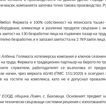
ни маски, компанията започва точно такова производство. 
 Ямбол
. Фирмата е 100% собственост на японската Yazaki C
борудване, климатици и различни продукти свързани с ек
 заетост на 130 безработни лица на първичен пазар на труда
телно безработни, и е запазил заетостта на 2 789 заети лица
с Албена
. Голямата хотелиерска компания е ключов сезоне
 на труда. Фирмата е традиционен партньор на бюрото по тр
оите служители, работодателят се възползва от предо
зи начин, чрез мярката 60/40 (ПМС 151/2020) е осигурил 
е на гостите на комплекса, като не е допуснал проваля
ЕООД, община Ловеч, с. Баховица
. Основният предмет н
ни технически свързващи системни решения с използването