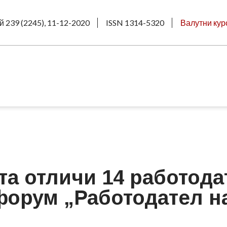
й 239 (2245), 11-12-2020
ISSN 1314-5320
Валутни кур
та отличи 14 работод
форум „Работодател н