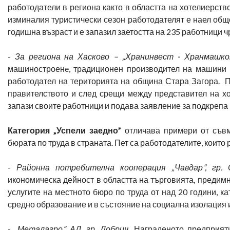
работодатели в региона както в областта на хотелиерство
изминалия туристически сезон работодателят е наел общо
годишна възраст и е запазил заетостта на 235 работници ч
-
За региона на Хасково – „Хранинвест - Хранмашко
машиностроенe, традиционен производител на машини 
работодател на територията на община Стара Загора. Пр
правителството и след срещи между представител на х
запази своите работници и подава заявление за подкрепа 
Категория „Успели заедно”
отличава примери от съвм
бюрата по труда в страната. Пет са работодателите, които
-
Районна потребителна кооперация „Чавдар”, гр. 
икономическа дейност в областта на търговията, предимн
услугите на местното бюро по труда от над 20 години, к
средно образование и в състояние на социална изолация и
-
„Металагро” АД, гр. Добрич
. Награденото предприят