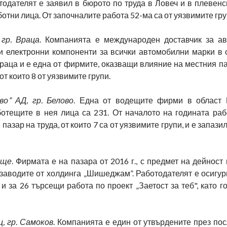
тодателят е заявил в бюрото по труда в Ловеч и в плевен
ботни лица. От започналите работа 52-ма са от уязвимите гру
гр. Враца
. Компанията е международен доставчик за а
 електронни компоненти за всички автомобилни марки в с
раца и е една от фирмите, оказващи влияние на местния па
т които 8 от уязвимите групи.
о” АД, гр. Белово
. Една от водещите фирми в област 
ботещите в нея лица са 231. От началото на годината раб
азар на труда, от които 7 са от уязвимите групи, и е запазил
ище
. Фирмата е на пазара от 2016 г., с предмет на дейност
 заводите от холдинга „Шишеджам”. Работодателят е осигу
 и за 26 търсещи работа по проект „Заетост за теб", като г
ц, гр. Самоков
. Компанията е един от утвърдените през пос