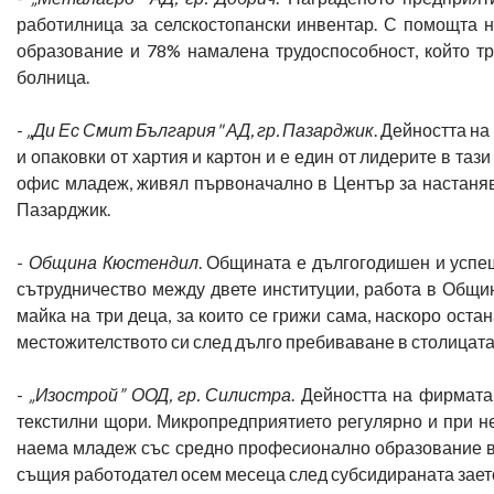
работилница за селскостопански инвентар. С помощта н
образование и 78% намалена трудоспособност, който тр
болница.
-
„Ди Ес Смит България" АД, гр. Пазарджик
. Дейността н
и опаковки от хартия и картон и е един от лидерите в таз
офис младеж, живял първоначално в Център за настаняв
Пазарджик.
-
Община Кюстендил
. Общината е дългогодишен и успе
сътрудничество между двете институции, работа в Общи
майка на три деца, за които се грижи сама, наскоро ост
местожителството си след дълго пребиваване в столицата
-
„Изострой” ООД, гр. Силистра
. Дейността на фирмата
текстилни щори. Микропредприятието регулярно и при не
наема младеж със средно професионално образование в с
същия работодател осем месеца след субсидираната зает