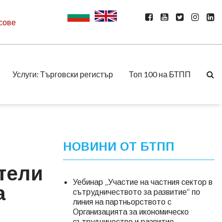
сове
Услуги: Търговски регистър
Топ 100 на БТПП
НОВИНИ ОТ БТПП
атели
Уебинар „Участие на частния сектор в
а
сътрудничеството за развитие“ по
линия на партньорството с
Организацията за икономическо
сътрудничество и развитие