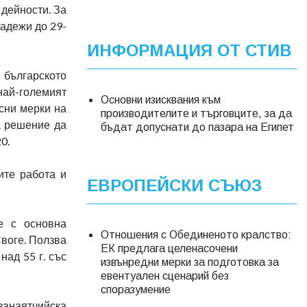
 дейности. За
ладежи до 29-
ИНФОРМАЦИЯ ОТ СТИВ
 българското
най-големият
Основни изисквания към
исни мерки на
производителите и търговците, за да
а решение да
бъдат допуснати до пазара на Египет
0.
ите работа и
ЕВРОПЕЙСКИ СЪЮЗ
е с основна
Отношения с Обединеното кралство:
Своге. Ползва
EК предлага целенасочени
над 55 г. със
извънредни мерки за подготовка за
евентуален сценарий без
споразумение
занаятчийска