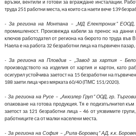
връзки, вентили и готови за вграждане инсталации. Рабо
труда 251 работни места, на които са наети вече 139 безра
-
За региона на Монтана – „МД Електроник” ЕООД, 
промишленост. Произвежда кабели за пренос на данни и
ключов работодател от региона на бюрото по труда във В
Наела е на работа 32 безработни лица на първичен пазар, о
-
За региона на Пловдив – „Завод за хартия – Белов
производството на изделия от хартия и картон, като ра
осигурил устойчива заетост на 15 безработни на първичен п
188 заети лица чрез мярката 60/40 (ПМС 151/2020).
-
За региона на Русе – „Акюзлер Груп” ООД, гр. Търгов
опаковане на готова продукция. Тя е подизпълнител към
заетост за 121 безработни лица – 46 от уязвимите групи,
работниците са от малки населени места.
-
За региона на София – „Рила-Боровец” АД, к.к. Борове