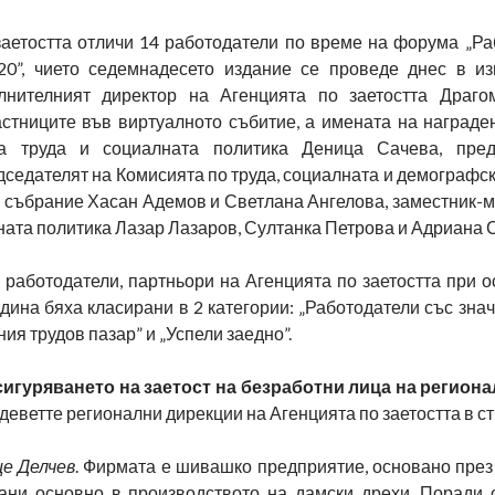
заетостта отличи 14 работодатели по време на форума „Ра
20”, чието седемнадесето издание се проведе днес в и
лнителният директор на Агенцията по заетостта Драго
астниците във виртуалното събитие, а имената на награде
а труда и социалната политика Деница Сачева, пред
седателят на Комисията по труда, социалната и демографс
 събрание Хасан Адемов и Светлана Ангелова, заместник-м
ната политика Лазар Лазаров, Султанка Петрова и Адриана 
 работодатели, партньори на Агенцията по заетостта при о
година бяха класирани в 2 категории: „Работодатели със зна
ия трудов пазар” и „Успели заедно”.
сигуряването на заетост на безработни лица на регион
деветте регионални дирекции на Агенцията по заетостта в с
це Делчев
. Фирмата е шивашко предприятие, основано през
ани основно в производството на дамски дрехи. Поради 