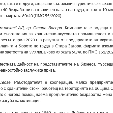
то, така и в други, свързани със зимния туристически сезон
 40 безработни на първичен пазар на труда, от които 10 м
рез мярката 60/40 (ПМС 55/2020).
мплект" АД, гр. Стара Загора
. Компанията е водеща в
и съоръжения за хранително-вкусовата промишленост и 
ез м. април 2020 г. в резултат от предприетите антикриз
олдинга и бюрото по труда в Стара Загора, фирмата взем
на заетостта на 399 лица чрез мярката 60/40 по ПМС 151/202
естната дейност на представителите на бизнеса, търсещ
 равностойно заслужиха приза:
Своге
. Работодателят е кооперация, малко предприяти
о с хранителни стоки, работещ на територията на община 
ато с негова помощ наема продължително безработна жена 
 загуба на мотивация.
ие е създадено през 1950 година в Добрич като голяма 