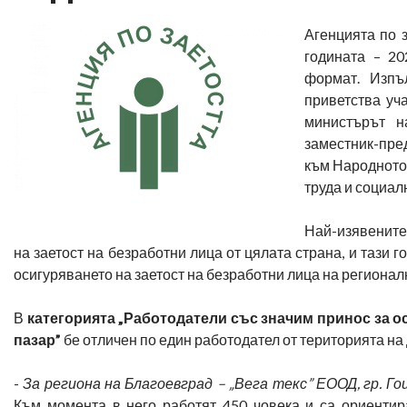
Агенцията по 
годината – 20
формат. Изпъ
приветства уч
министърът н
заместник-пред
към Народното
труда и социал
Най-изявените
на заетост на безработни лица от цялата страна, и тази 
осигуряването на заетост на безработни лица на регионалн
В
категорията „Работодатели със значим принос за о
пазар”
бе отличен по един работодател от територията на 
-
За региона на Благоевград – „Вега текс” ЕООД, гр. Го
Към момента в него работят 450 човека и са ориентир