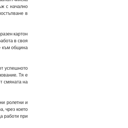
ъж с начално
постъпване в
бразен картон
работа в своя
е към община
от успешното
ование. Тя е
от смяната на
ни ролетни и
а, чрез което
а работи при