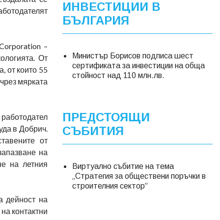
ИНВЕСТИЦИИ В
Работодателят
БЪЛГАРИЯ
orporation –
Министър Борисов подписа шест
ологията. От
сертификата за инвестиции на обща
, от които 55
стойност над 110 млн.лв.
 чрез мярката
ПРЕДСТОЯЩИ
н работодател
уда в Добрич.
СЪБИТИЯ
ставените от
запазване на
не на летния
Виртуално събитие на тема
„Стратегия за обществени поръчки в
строителния сектор“
а дейност на
 на контактни