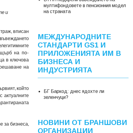
мултифондовете в пенсионния модел
на страната
те и
траж, вписан
МЕЖДУНАРОДНИТЕ
 въвеждането
СТАНДАРТИ GS1 И
нелегитимните
ПРИЛОЖЕНИЯТА ИМ В
ущърб на по-
ща в ключова
БИЗНЕСА И
зрешаване на
ИНДУСТРИЯТА
ървият, който
БГ Баркод: днес ядохте ли
с актуалните
зеленчуци?
гарантираната
НОВИНИ ОТ БРАНШОВИ
е за бизнеса,
ОРГАНИЗАЦИИ