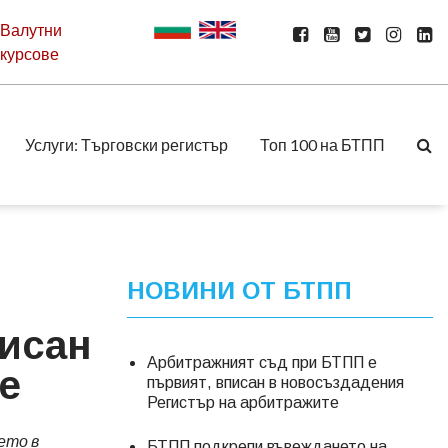
Валутни
курсове
Услуги: Търговски регистър
Топ 100 на БТПП
НОВИНИ ОТ БТПП
писан
Арбитражният съд при БТПП е
е
първият, вписан в новосъздадения
Регистър на арбитражите
ето в
БТПП подкрепи въвеждането на