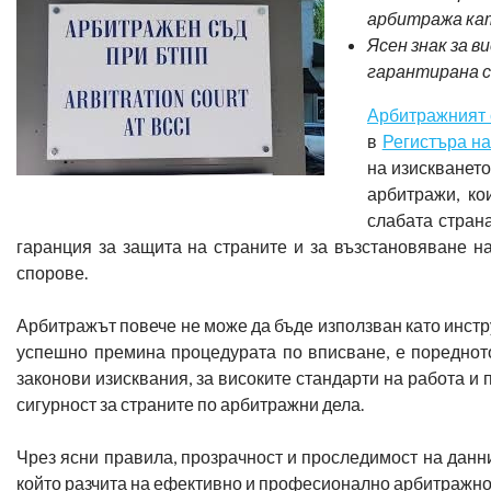
арбитража кат
Ясен знак за
ви
гарантирана с
Арбитражният
в
Регистъра н
на изискването
арбитражи, ко
слабата стран
гаранция за защита на страните и за възстановяване н
спорове.
Арбитражът повече не може да бъде използван като инстру
успешно премина процедурата по вписване, е поредното
законови изисквания, за високите стандарти на работа и
сигурност за страните по арбитражни дела.
Чрез ясни правила, прозрачност и проследимост на данни
който разчита на ефективно и професионално арбитражно