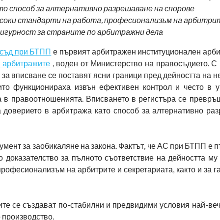
о способ за алтернативно разрешаване на спорове
соки стандарти на работа, професионализъм на арбитри
игурност за страните по арбитражни дела
 съд при БТПП
е първият арбитражен институционален арби
а арбитражите
, воден от Министерство на правосъдието. С
 за вписване се поставят ясни граници пред дейността на 
ито функционираха извън ефективен контрол и често в 
а в правоотношенията. Вписването в регистъра се превръ
а доверието в арбитража като способ за алтернативно ра
мент за заобикаляне на закона. Фактът, че АС при БТПП е п
 доказателство за пълното съответствие на дейността му 
 професионализъм на арбитрите и секретариата, както и за 
те се създават по-стабилни и предвидими условия най-веч
 производство.