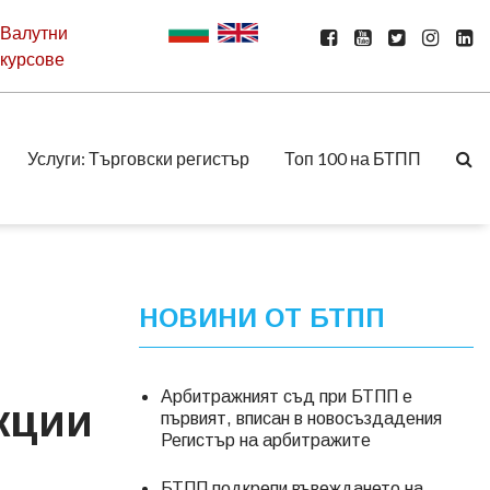
Валутни
курсове
Услуги: Търговски регистър
Топ 100 на БТПП
НОВИНИ ОТ БТПП
Арбитражният съд при БТПП е
кции
първият, вписан в новосъздадения
Регистър на арбитражите
БТПП подкрепи въвеждането на