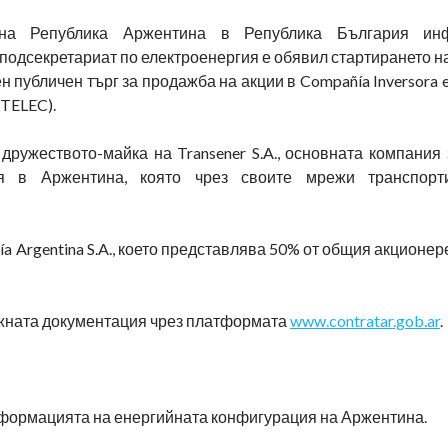
 на Република Аржентина в Република България ин
подсекретариат по електроенергия е обявил стартирането н
 публичен търг за продажба на акции в Compañía Inversora e
CITELEC).
 дружеството-майка на Transener S.A., основната компания
ия в Аржентина, която чрез своите мрежи транспор
ía Argentina S.A., което представлява 50% от общия акционер
ъжната документация чрез платформата
www.contratar.gob.ar
.
нсформацията на енергийната конфигурация на Аржентина.