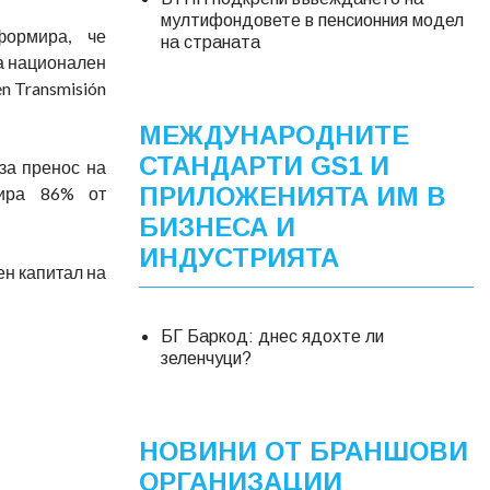
мултифондовете в пенсионния модел
формира, че
на страната
а национален
n Transmisión
МЕЖДУНАРОДНИТЕ
СТАНДАРТИ GS1 И
 за пренос на
ПРИЛОЖЕНИЯТА ИМ В
тира 86% от
БИЗНЕСА И
ИНДУСТРИЯТА
ен капитал на
БГ Баркод: днес ядохте ли
зеленчуци?
НОВИНИ ОТ БРАНШОВИ
ОРГАНИЗАЦИИ