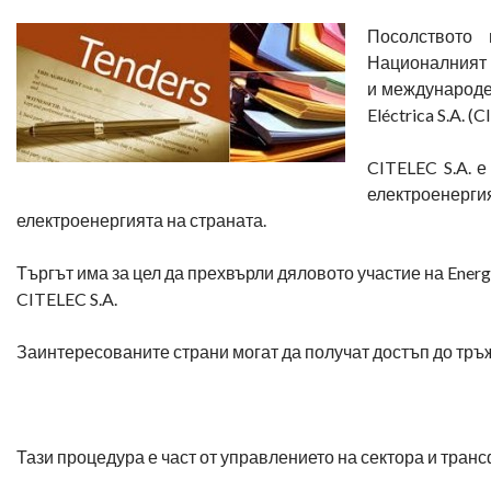
Посолството
Националният 
и международен
Eléctrica S.A. (
CITELEC S.A. е
електроенерг
електроенергията на страната.
Търгът има за цел да прехвърли дяловото участие на Energ
CITELEC S.A.
Заинтересованите страни могат да получат достъп до тр
Тази процедура е част от управлението на сектора и тра