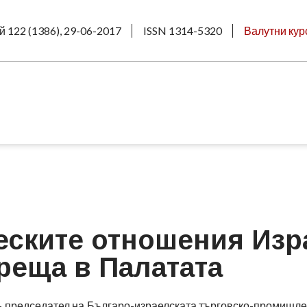
й 122 (1386), 29-06-2017
ISSN 1314-5320
Валутни кур
еските отношения Изр
среща в Палатата
– председател на Българо-израелската търговско-промишлен