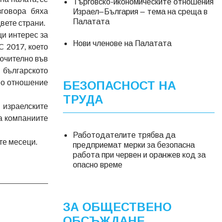
Търговско-икономическите отношения
говора бяха
Израел–България – тема на среща в
Палатата
вете страни.
и интерес за
Нови членове на Палатата
 2017, което
лючително във
българското
по отношение
БЕЗОПАСНОСТ НА
ТРУДА
 израелските
за компаниите
Работодателите трябва да
те месеци.
предприемат мерки за безопасна
работа при червен и оранжев код за
опасно време
ЗА ОБЩЕСТВЕНО
ОБСЪЖДАНЕ