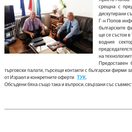
срещна с пре
дискутирани с
Г-н Попов инф
българските ф
ще се състои в
водния секто
председателст
на технологиите
Предоставен 
търговски палати, търсещи контакти с български фирми з
от Израел и конкретните оферти
ТУК
.
Обсъдени бяха също така и въпроси, свързани със съвме