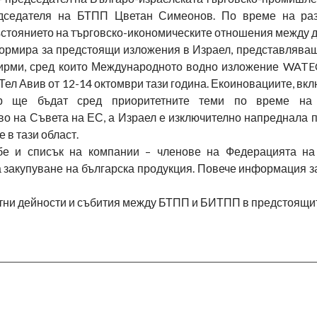
дседателя на БТПП Цветан Симеонов. По време на раз
ъстоянието на търговско-икономическите отношения между д
ормира за предстоящи изложения в Израел, представляващ
ирми, сред които Международното водно изложение WATEC
 Тел Авив от 12-14 октомври тази година. Екоиновациите, вк
р ще бъдат сред приоритетните теми по време на 
во на Съвета на ЕС, а Израел е изключително напреднала 
 в тази област.
бе и списък на компании – членове на Федерацията на
а закупуване на българска продукция. Повече информация 
стни дейности и събития между БТПП и БИТПП в предстоящи