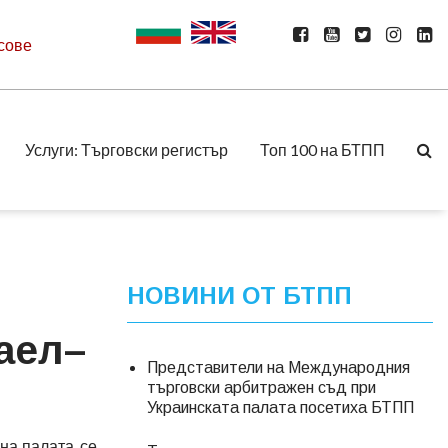
сове
Услуги: Търговски регистър
Топ 100 на БТПП
НОВИНИ ОТ БТПП
аел–
Представители на Международния
търговски арбитражен съд при
Украинската палата посетиха БТПП
а палата, се