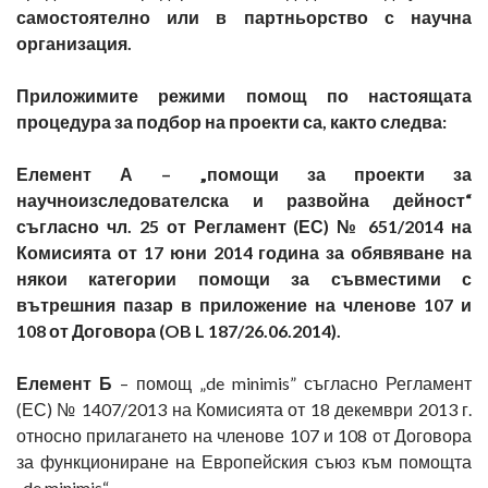
самостоятелно или в партньорство с научна
организация.
Приложимите режими помощ по настоящата
процедура за подбор на проекти са, както следва:
Елемент А –
„помощи за проекти за
научноизследователска и развойна дейност“
съгласно чл. 25 от Регламент (ЕС) № 651/2014 на
Комисията от 17 юни 2014 година за обявяване на
някои категории помощи за съвместими с
вътрешния пазар в приложение на членове 107 и
108 от Договора (OB L 187/26.06.2014).
Елемент Б
– помощ „de minimis” съгласно Регламент
(ЕС) № 1407/2013 на Комисията от 18 декември 2013 г.
относно прилагането на членове 107 и 108 от Договора
за функциониране на Европейския съюз към помощта
„de minimis“.